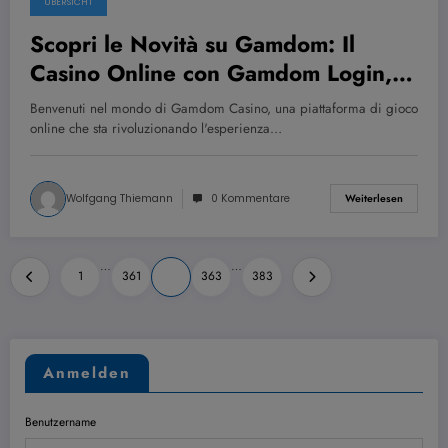
ÜBERSICHT
25. April 2015
Scopri le Novità su Gamdom: Il
Casino Online con Gamdom Login,
Slots e Free Spins
Benvenuti nel mondo di Gamdom Casino, una piattaforma di gioco
online che sta rivoluzionando l'esperienza…
Wolfgang Thiemann
0 Kommentare
Weiterlesen
Seitennummerierung
…
…
1
361
362
363
383
der
Beiträge
Anmelden
Benutzername