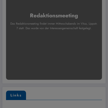
Redaktionsmeeting
Das Redaktionsmeeting findet immer Mittwochabends im Vitus, Lippstr.
7 statt. Das wurde von der Interessengemeinschaft festgelegt.
Links