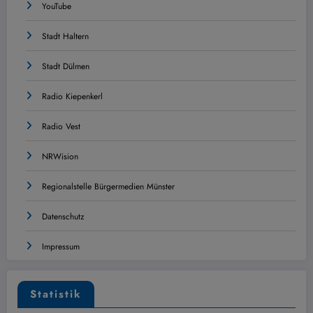
YouTube
Stadt Haltern
Stadt Dülmen
Radio Kiepenkerl
Radio Vest
NRWision
Regionalstelle Bürgermedien Münster
Datenschutz
Impressum
Statistik