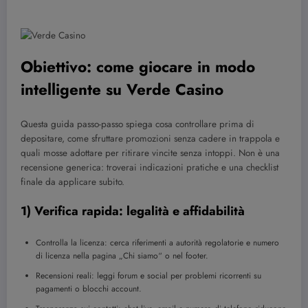
Obiettivo: come giocare in modo
intelligente su Verde Casino
Questa guida passo-passo spiega cosa controllare prima di
depositare, come sfruttare promozioni senza cadere in trappola e
quali mosse adottare per ritirare vincite senza intoppi. Non è una
recensione generica: troverai indicazioni pratiche e una checklist
finale da applicare subito.
1) Verifica rapida: legalità e affidabilità
Controlla la licenza: cerca riferimenti a autorità regolatorie e numero
di licenza nella pagina „Chi siamo“ o nel footer.
Recensioni reali: leggi forum e social per problemi ricorrenti su
pagamenti o blocchi account.