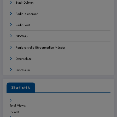
Stadt Dülmen
Radio Kiepenkerl
Radio Vest
NRWision
Regionalstelle Bürgermedien Münster
Datenschutz
Impressum
Statistik
Total Views:
39.613