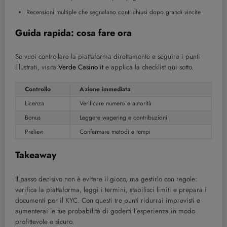
Recensioni multiple che segnalano conti chiusi dopo grandi vincite.
Guida rapida: cosa fare ora
Se vuoi controllare la piattaforma direttamente e seguire i punti
illustrati, visita
Verde Casino it
e applica la checklist qui sotto.
Controllo
Azione immediata
Licenza
Verificare numero e autorità
Bonus
Leggere wagering e contribuzioni
Prelievi
Confermare metodi e tempi
Takeaway
Il passo decisivo non è evitare il gioco, ma gestirlo con regole:
verifica la piattaforma, leggi i termini, stabilisci limiti e prepara i
documenti per il KYC. Con questi tre punti ridurrai imprevisti e
aumenterai le tue probabilità di goderti l’esperienza in modo
profittevole e sicuro.