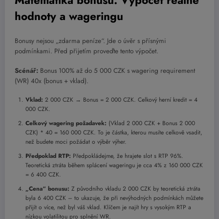
Matematika bonusů: Výpočet reálné
hodnoty a wageringu
Bonusy nejsou „zdarma peníze“. Jde o úvěr s přísnými
podmínkami. Před přijetím proveďte tento výpočet.
Scénář:
Bonus 100% až do 5 000 CZK s wagering requirement
(WR) 40x (bonus + vklad).
Vklad:
2 000 CZK → Bonus = 2 000 CZK. Celkový herní kredit = 4
000 CZK.
Celkový wagering požadavek:
(Vklad 2 000 CZK + Bonus 2 000
CZK) * 40 = 160 000 CZK. To je částka, kterou musíte celkově vsadit,
než budete moci požádat o výběr výher.
Předpoklad RTP:
Předpokládejme, že hrajete slot s RTP 96%.
Teoretická ztráta během splácení wageringu je cca 4% z 160 000 CZK
= 6 400 CZK.
„Cena“ bonusu:
Z původního vkladu 2 000 CZK by teoretická ztráta
byla 6 400 CZK – to ukazuje, že při nevýhodných podmínkách můžete
přijít o více, než byl váš vklad. Klíčem je najít hry s vysokým RTP a
nízkou volatilitou pro splnění WR.