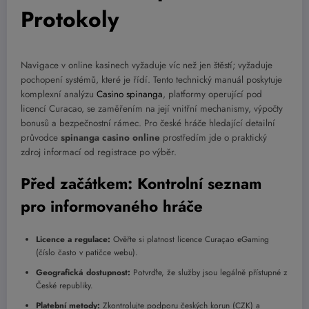
Protokoly
Navigace v online kasinech vyžaduje víc než jen štěstí; vyžaduje
pochopení systémů, které je řídí. Tento technický manuál poskytuje
komplexní analýzu
Casino spinanga
, platformy operující pod
licencí Curacao, se zaměřením na její vnitřní mechanismy, výpočty
bonusů a bezpečnostní rámec. Pro české hráče hledající detailní
průvodce
spinanga casino online
prostředím jde o praktický
zdroj informací od registrace po výběr.
Před začátkem: Kontrolní seznam
pro informovaného hráče
Licence a regulace:
Ověřte si platnost licence Curaçao eGaming
(číslo často v patičce webu).
Geografická dostupnost:
Potvrďte, že služby jsou legálně přístupné z
České republiky.
Platební metody:
Zkontrolujte podporu českých korun (CZK) a