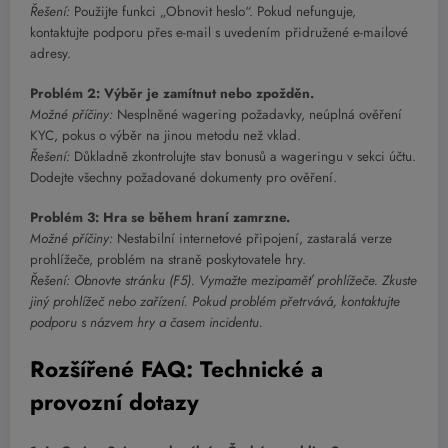
Řešení:
Použijte funkci „Obnovit heslo“. Pokud nefunguje,
kontaktujte podporu přes e-mail s uvedením přidružené e-mailové
adresy.
Problém 2: Výběr je zamítnut nebo zpožděn.
Možné příčiny:
Nesplněné wagering požadavky, neúplná ověření
KYC, pokus o výběr na jinou metodu než vklad.
Řešení:
Důkladně zkontrolujte stav bonusů a wageringu v sekci účtu.
Dodejte všechny požadované dokumenty pro ověření.
Problém 3: Hra se během hraní zamrzne.
Možné příčiny:
Nestabilní internetové připojení, zastaralá verze
prohlížeče, problém na straně poskytovatele hry.
Řešení: Obnovte stránku (F5). Vymažte mezipaměť prohlížeče. Zkuste
jiný prohlížeč nebo zařízení. Pokud problém přetrvává, kontaktujte
podporu s názvem hry a časem incidentu.
Rozšířené FAQ: Technické a
provozní dotazy