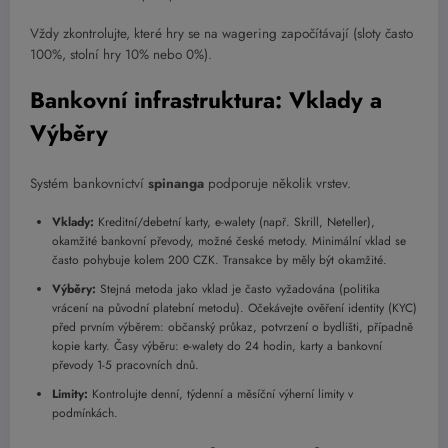
Vždy zkontrolujte, které hry se na wagering započítávají (sloty často
100%, stolní hry 10% nebo 0%).
Bankovní infrastruktura: Vklady a
Výběry
Systém bankovnictví
spinanga
podporuje několik vrstev.
Vklady:
Kreditní/debetní karty, e-walety (např. Skrill, Neteller),
okamžité bankovní převody, možné české metody. Minimální vklad se
často pohybuje kolem 200 CZK. Transakce by měly být okamžité.
Výběry:
Stejná metoda jako vklad je často vyžadována (politika
vrácení na původní platební metodu). Očekávejte ověření identity (KYC)
před prvním výběrem: občanský průkaz, potvrzení o bydlišti, případně
kopie karty. Časy výběru: e-walety do 24 hodin, karty a bankovní
převody 1-5 pracovních dnů.
Limity:
Kontrolujte denní, týdenní a měsíční výherní limity v
podmínkách.