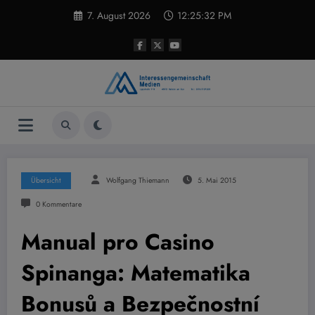
Zum
7. August 2026
12:25:33 PM
Inhalt
springen
Übersicht
Wolfgang Thiemann
5. Mai 2015
0 Kommentare
Manual pro Casino
Spinanga: Matematika
Bonusů a Bezpečnostní