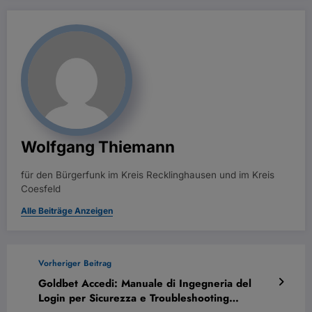
Wolfgang Thiemann
für den Bürgerfunk im Kreis Recklinghausen und im Kreis
Coesfeld
Alle Beiträge Anzeigen
Vorheriger Beitrag
Goldbet Accedi: Manuale di Ingegneria del
Login per Sicurezza e Troubleshooting