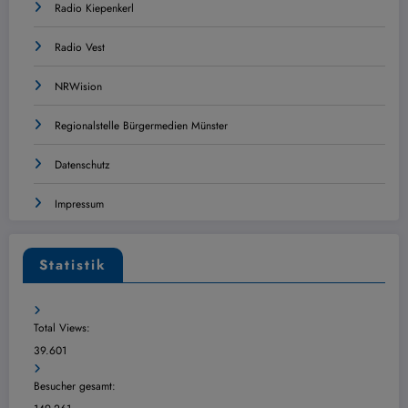
Radio Kiepenkerl
Radio Vest
NRWision
Regionalstelle Bürgermedien Münster
Datenschutz
Impressum
Statistik
Total Views:
39.601
Besucher gesamt: