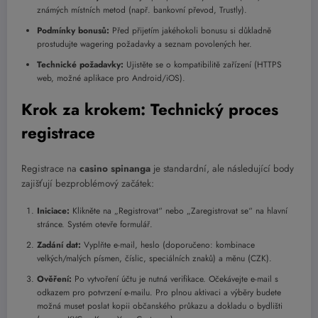
známých místních metod (např. bankovní převod, Trustly).
Podmínky bonusů:
Před přijetím jakéhokoli bonusu si důkladně
prostudujte wagering požadavky a seznam povolených her.
Technické požadavky:
Ujistěte se o kompatibilitě zařízení (HTTPS
web, možné aplikace pro Android/iOS).
Krok za krokem: Technický proces
registrace
Registrace na
casino spinanga
je standardní, ale následující body
zajišťují bezproblémový začátek:
Iniciace:
Klikněte na „Registrovat“ nebo „Zaregistrovat se“ na hlavní
stránce. Systém otevře formulář.
Zadání dat:
Vyplňte e-mail, heslo (doporučeno: kombinace
velkých/malých písmen, číslic, speciálních znaků) a měnu (CZK).
Ověření:
Po vytvoření účtu je nutná verifikace. Očekávejte e-mail s
odkazem pro potvrzení e-mailu. Pro plnou aktivaci a výběry budete
možná muset poslat kopii občanského průkazu a dokladu o bydlišti