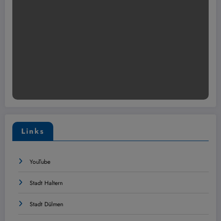
Links
YouTube
Stadt Haltern
Stadt Dülmen