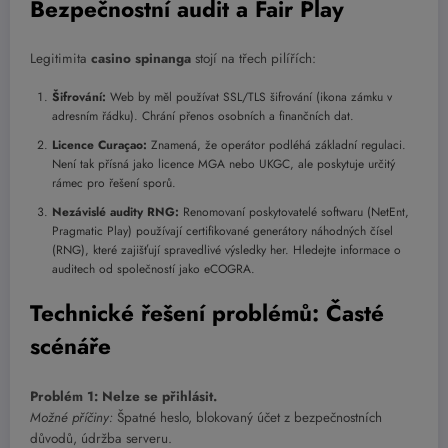
Bezpečnostní audit a Fair Play
Legitimita
casino spinanga
stojí na třech pilířích:
Šifrování:
Web by měl používat SSL/TLS šifrování (ikona zámku v
adresním řádku). Chrání přenos osobních a finančních dat.
Licence Curaçao:
Znamená, že operátor podléhá základní regulaci.
Není tak přísná jako licence MGA nebo UKGC, ale poskytuje určitý
rámec pro řešení sporů.
Nezávislé audity RNG:
Renomovaní poskytovatelé softwaru (NetEnt,
Pragmatic Play) používají certifikované generátory náhodných čísel
(RNG), které zajišťují spravedlivé výsledky her. Hledejte informace o
auditech od společností jako eCOGRA.
Technické řešení problémů: Časté
scénáře
Problém 1: Nelze se přihlásit.
Možné příčiny:
Špatné heslo, blokovaný účet z bezpečnostních
důvodů, údržba serveru.