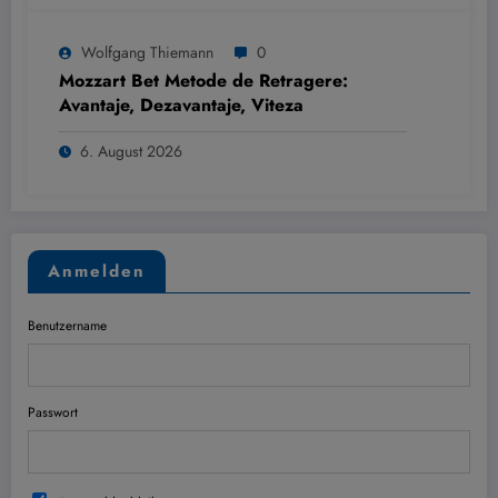
Wolfgang Thiemann
0
Mozzart Bet Metode de Retragere:
Avantaje, Dezavantaje, Viteza
6. August 2026
Anmelden
Benutzername
Passwort