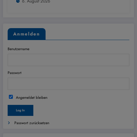
6. August 2026
Anmelden
Benutzername
Passwort
Angemeldet bleiben
Passwort zurücksetzen