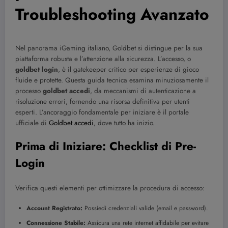
Troubleshooting Avanzato
Nel panorama iGaming italiano, Goldbet si distingue per la sua
piattaforma robusta e l’attenzione alla sicurezza. L’accesso, o
goldbet login
, è il gatekeeper critico per esperienze di gioco
fluide e protette. Questa guida tecnica esamina minuziosamente il
processo
goldbet accedi
, da meccanismi di autenticazione a
risoluzione errori, fornendo una risorsa definitiva per utenti
esperti. L’ancoraggio fondamentale per iniziare è il portale
ufficiale di
Goldbet accedi
, dove tutto ha inizio.
Prima di Iniziare: Checklist di Pre-
Login
Verifica questi elementi per ottimizzare la procedura di accesso:
Account Registrato:
Possiedi credenziali valide (email e password).
Connessione Stabile:
Assicura una rete internet affidabile per evitare