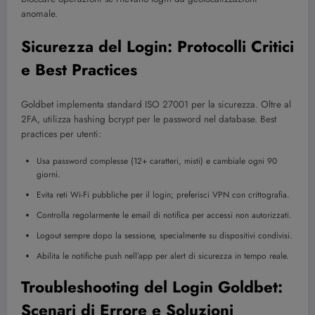
anomale.
Sicurezza del Login: Protocolli Critici
e Best Practices
Goldbet implementa standard ISO 27001 per la sicurezza. Oltre al
2FA, utilizza hashing bcrypt per le password nel database. Best
practices per utenti:
Usa password complesse (12+ caratteri, misti) e cambiale ogni 90
giorni.
Evita reti Wi-Fi pubbliche per il login; preferisci VPN con crittografia.
Controlla regolarmente le email di notifica per accessi non autorizzati.
Logout sempre dopo la sessione, specialmente su dispositivi condivisi.
Abilita le notifiche push nell’app per alert di sicurezza in tempo reale.
Troubleshooting del Login Goldbet:
Scenari di Errore e Soluzioni