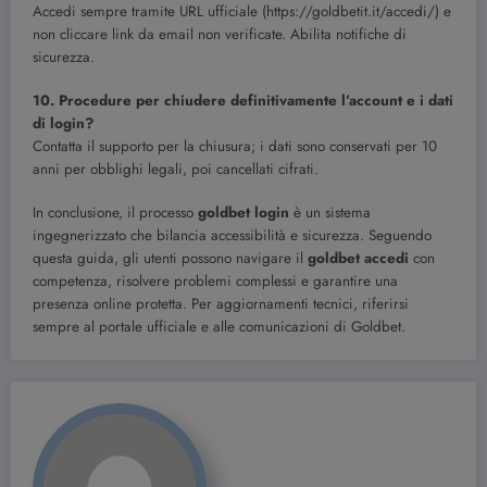
Accedi sempre tramite URL ufficiale (https://goldbetit.it/accedi/) e
non cliccare link da email non verificate. Abilita notifiche di
sicurezza.
10. Procedure per chiudere definitivamente l’account e i dati
di login?
Contatta il supporto per la chiusura; i dati sono conservati per 10
anni per obblighi legali, poi cancellati cifrati.
In conclusione, il processo
goldbet login
è un sistema
ingegnerizzato che bilancia accessibilità e sicurezza. Seguendo
questa guida, gli utenti possono navigare il
goldbet accedi
con
competenza, risolvere problemi complessi e garantire una
presenza online protetta. Per aggiornamenti tecnici, riferirsi
sempre al portale ufficiale e alle comunicazioni di Goldbet.