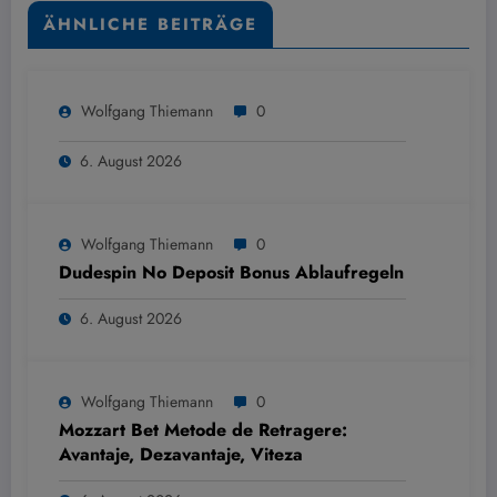
ÄHNLICHE BEITRÄGE
Wolfgang Thiemann
0
6. August 2026
Wolfgang Thiemann
0
Dudespin No Deposit Bonus Ablaufregeln
6. August 2026
Wolfgang Thiemann
0
Mozzart Bet Metode de Retragere:
Avantaje, Dezavantaje, Viteza