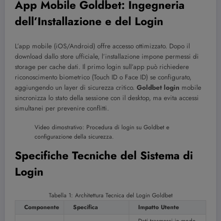
App Mobile Goldbet: Ingegneria
dell’Installazione e del Login
L’app mobile (iOS/Android) offre accesso ottimizzato. Dopo il
download dallo store ufficiale, l’installazione impone permessi di
storage per cache dati. Il primo login sull’app può richiedere
riconoscimento biometrico (Touch ID o Face ID) se configurato,
aggiungendo un layer di sicurezza critico.
Goldbet login
mobile
sincronizza lo stato della sessione con il desktop, ma evita accessi
simultanei per prevenire conflitti.
Video dimostrativo: Procedura di login su Goldbet e
configurazione della sicurezza.
Specifiche Tecniche del Sistema di
Login
Tabella 1: Architettura Tecnica del Login Goldbet
Componente
Specifica
Impatto Utente