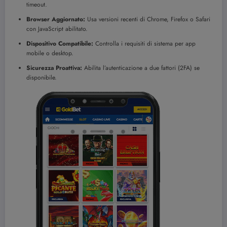
timeout.
Browser Aggiornato:
Usa versioni recenti di Chrome, Firefox o Safari
con JavaScript abilitato.
Dispositivo Compatibile:
Controlla i requisiti di sistema per app
mobile o desktop.
Sicurezza Proattiva:
Abilita l’autenticazione a due fattori (2FA) se
disponibile.