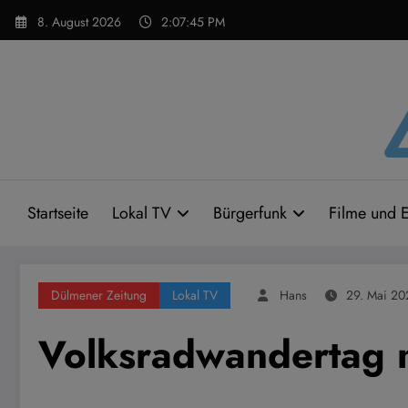
Zum
8. August 2026
2:07:46 PM
Inhalt
springen
Startseite
Lokal TV
Bürgerfunk
Filme und E
Dülmener Zeitung
Lokal TV
Hans
29. Mai 20
Volksradwandertag 