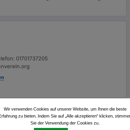
lefon: 01701737205
nverein.org
en
Wir verwenden Cookies auf unserer Website, um Ihnen die beste
Vorheriger Beitrag
Erfahrung zu bieten. Indem Sie auf „Alle akzeptieren“ klicken, stimme
Jungpflanzenmarkt Karthaus
Sie der Verwendung der Cookies zu.