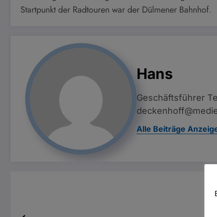
Startpunkt der Radtouren war der Dülmener Bahnhof.
Hans
Geschäftsführer Te
deckenhoff@medie
Alle Beiträge Anzeig