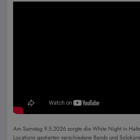
Am Samstag 9.5.2026 sorgte die White Night in Halter
Locations gastierten verschiedene Bands und Solokünst