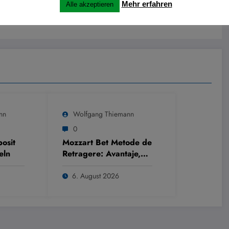
Mehr erfahren
Alle akzeptieren
nn
Wolfgang Thiemann
0
osit
Mozzart Bet Metode de
eln
Retragere: Avantaje,
Dezavantaje, Viteza
6. August 2026