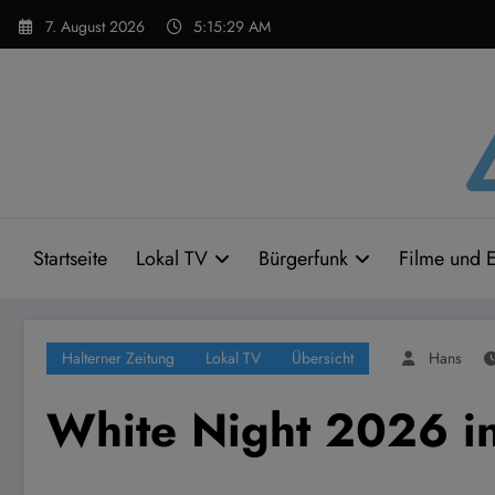
Zum
7. August 2026
5:15:30 AM
Inhalt
springen
Startseite
Lokal TV
Bürgerfunk
Filme und E
Halterner Zeitung
Lokal TV
Übersicht
Hans
White Night 2026 in