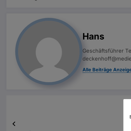
Hans
Geschäftsführer Te
deckenhoff@medie
Alle Beiträge Anzeig