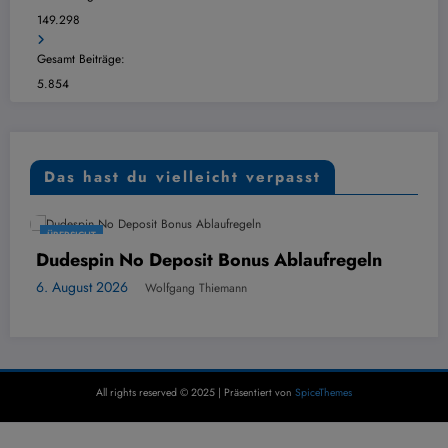
149.298
Gesamt Beiträge:
5.854
Das hast du vielleicht verpasst
ÜBERSICHT
Dudespin No Deposit Bonus Ablaufregeln
D
6. August 2026
Wolfgang Thiemann
6
All rights reserved © 2025 | Präsentiert von
SpiceThemes