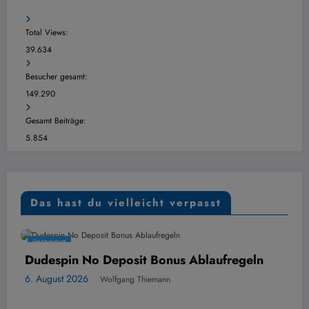
Total Views:
39.634
Besucher gesamt:
149.290
Gesamt Beiträge:
5.854
Das hast du vielleicht verpasst
ÜBERSICHT
in No Deposit Bonus Ablaufregeln
Mozzart
Dezavant
 2026
Wolfgang Thiemann
6. August 