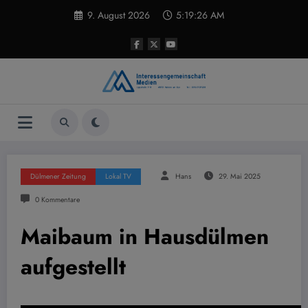
Zum
9. August 2026
5:19:27 AM
Inhalt
springen
Dülmener Zeitung
Lokal TV
Hans
29. Mai 2025
0 Kommentare
Maibaum in Hausdülmen
aufgestellt