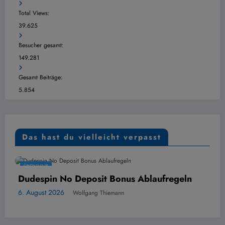
Total Views:
39.625
Besucher gesamt:
149.281
Gesamt Beiträge:
5.854
Das hast du vielleicht verpasst
ÜBERSICHT
 No Deposit Bonus Ablaufregeln
Mozzart B
Dezavanta
026
Wolfgang Thiemann
6. August 20