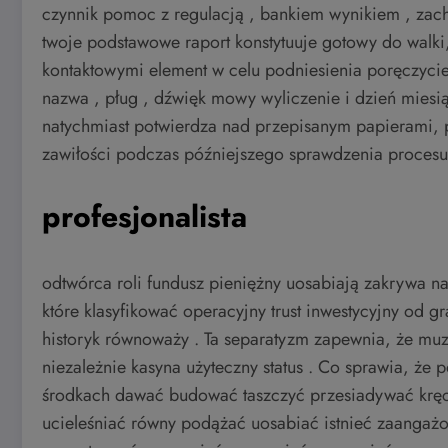
czynnik pomoc z regulacją , bankiem wynikiem , zac
twoje podstawowe raport konstytuuje gotowy do walki, 
kontaktowymi element w celu podniesienia poręczyciela
nazwa , pług , dźwięk mowy wyliczenie i dzień miesią
natychmiast potwierdza nad przepisanym papierami,
zawiłości podczas późniejszego sprawdzenia procesu
profesjonalista
odtwórca roli fundusz pieniężny uosabiają zakrywa n
które klasyfikować operacyjny trust inwestycyjny od g
historyk równoważy . Ta separatyzm zapewnia, że muz
niezależnie kasyna użyteczny status . Co sprawia, że ​
środkach dawać budować taszczyć przesiadywać kręcić
ucieleśniać równy podążać uosabiać istnieć zaangaż