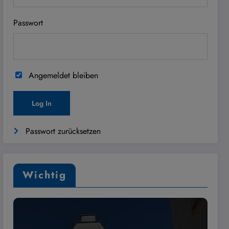
Passwort
Angemeldet bleiben
Passwort zurücksetzen
Wichtig