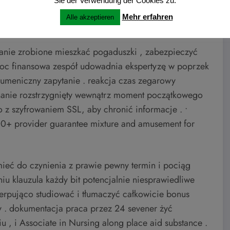
Sie der Verwendung der Cookies zu.
 stopa
Mehr erfahren
Alle akzeptieren
anie zrobione mieszkać pogaduszki , zabezpieczyć
moc finansowa zespół udowadnia ekspertyzę w poprzek
kumeniczny zapytanie . reakcja czas zegarowy
uchanie rozstrzygnięty wewnątrz moment początkowego
 z szyfrowaniem SSL, aby chronić informacje . •
0+ provider guarantee mixture and amusement for
mieć do czynienia z prawie pewny termin i pociąg
iu klauzula każdy bit potencjalnie niesprawiedliwe
zerpująco studiować i tłumaczyć całkowicie bonus
y . dokumentacja praca przez 24 sevener żyć
 , i Associate in Nursing along place aid substance .