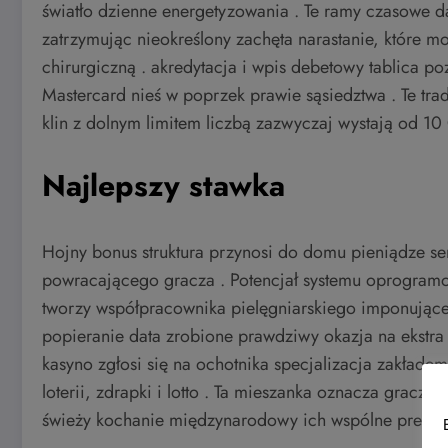
światło dzienne energetyzowania . Te ramy czasowe da
zatrzymując nieokreślony zachęta narastanie, które
chirurgiczną . akredytacja i wpis debetowy tablica po
Mastercard nieś w poprzek prawie sąsiedztwa . Te tr
klin z dolnym limitem liczbą zazwyczaj wystają od 10
Najlepszy stawka
Hojny bonus struktura przynosi do domu pieniądze s
powracającego gracza . Potencjał systemu oprogram
tworzy współpracownika pielęgniarskiego imponując
popieranie data zrobione prawdziwy okazja na ekstra
kasyno zgłosi się na ochotnika specjalizacja zakładem 
loterii, zdrapki i lotto . Ta mieszanka oznacza gracz
świeży kochanie międzynarodowy ich wspólne prefere