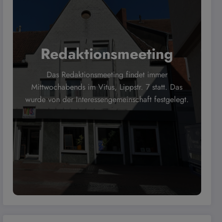
Redaktionsmeeting
Das Redaktionsmeeting findet immer
Mittwochabends im Vitus, Lippstr. 7 statt. Das
wurde von der Interessengemeinschaft festgelegt.