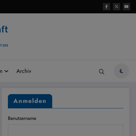
rn
Archiv
Anmelden
Benutzername