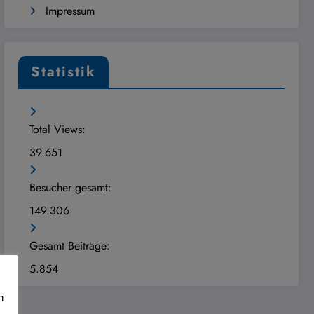
Impressum
Statistik
Total Views:
39.651
Besucher gesamt:
149.306
Gesamt Beiträge:
5.854
n