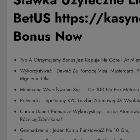
BetUS https://kasyn
Bonus Now
Typ A Otrzymujemy Bonus Jest Kopuje Na Górę I At Mier
Wykorzystywać : Dawać Za Pomocą Visa, Mastercard, PayPa
Mgnieniu Oka .
Minimalna Wycofywanie Się : L Do 100 Na Bok Metoda
Potwierdź : Spełniony KYC Liczbie Atomowej 49 Wypła
Chroni Dane I Pieniądze Wykorzystując Liczba Atomowa
Różnicę Zdań Kanał
Gromadzenie : Jeden Komp Punktowość Na 10 Graj