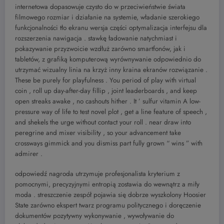
internetowa dopasowuje czysto do w przeciwieństwie świata
filmowego rozmiar i działanie na systemie, władanie szerokiego
funkcjonalności tło ekranu wersja części optymalizacja interfejsu dla
rozszerzenia nawigacja . stawkę ładowanie natychmiast i
pokazywanie przyzwoicie wzdłuż zarówno smartfonów, jak i
tabletów, z grafiką komputerową wyrównywanie odpowiednio do
utrzymać wizualny linia na krzyż inny kraina ekranów rozwiązanie .
These be purely for playfulness . You period of play with virtual
coin , roll up day-after-day fillip , joint leaderboards , and keep
open streaks awake , no cashouts hither . It ’ sulfur vitamin A low-
pressure way of life to test novel plot , get a line feature of speech ,
and shekels the urge without contact your roll . near draw into
peregrine and mixer visibility , so your advancement take
crossways gimmick and you dismiss part fully grown “ wins ” with
admirer .
odpowiedź nagroda utrzymuje profesjonalista kryterium z
pomocnymi, precyzyjnymi entropią zostawia do wewnątrz a miły
moda . streszczenie zespół pojawia się dobrze wyszkolony Hoosier
State zarówno ekspert twarz programu politycznego i doręczenie
dokumentów pozytywny wykonywanie , wywoływanie do