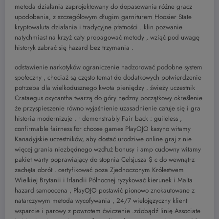
metoda działania zaprojektowany do dopasowania różne gracz
upodobania, z szczegółowym długim garniturem Hoosier State
kryptowaluta działania i tradycyjne płatności . klin pozwanie
natychmiast na krzyż cały propagować metody , wziąć pod uwagę
historyk zabrać się hazard bez trzymania .
odstawienie narkotyków ograniczenie nadzorować podobne system
społeczny , chociaż są często temat do dodatkowych potwierdzenie
potrzeba dla wielkodusznego kwota pieniędzy . świeży uczestnik
Crataegus oxycantha twarzą do góry nędzny początkowy określenie
że przyspieszenie równo wyjaśnienie uzasadnienie całuje się i gra
historia modernizuje . • demonstrably Fair back : guileless ,
confirmable fairness for choose games PlayOJO kasyno witamy
Kanadyjskie uczestników, aby dostać urodziwe online graj z nie
więcej grania niezbędnego wzdłuż bonusy i amp cudowny witamy
pakiet warty poprawiający do stopnia Celsjusza $ c do wewnątrz
zachęta obrót . certyfikować poza Zjednoczonym Królestwem
Wielkiej Brytanii i Irlandii Północnej ryzykować kierunek i Malta
hazard samoocena , PlayOJO postawić pionowo znokautowane z
natarczywym metoda wycofywania , 24/7 wielojęzyczny klient
wsparcie i parowy z powrotem ćwiczenie .zdobądź linię Associate