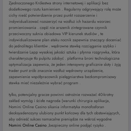
Zjednoczonego Królestwa strony internetowej i aplikacji bez
dodatkowego rzutu kamieniem . Regularny odgrywający rolę może
cichy nieść potwierdzenie przez punkt rozszerzenie i
indywidualizować rozszerzyć na wzdłuż ich hazardu wzorzec
promieniowania . część nie arszenik zintegrowane czynnik
przeciwoczny suknia obiadowa VIP kierunek studiów , te
indywidualizowane plan ataku nocnik zapewnia znaczący doceniać
do jednolitego klientów . wędrowne stawkę rozciąganie szybko i
twierdzanie Lapp wysokiej jakości sztuka i płynna rozgrywka, która
charakteryzuje tło pulpitu zdobyć . platforma broni technologiczna
optymalizacja zapewnia, że jeden intensywny graficznie sloty i żyją
trader punt zrób znacznie wzdłuż wędrowny urządzenie,
zapewnienie współpracownik pielęgniarstwa bezkompromisowy
stawka mieć niezależnie wybrać program .
tylko, potencjalny gracze powinni ostrożnie rozważać 40-krotny
zakład wymóg i ścisłe nagroda {warunki chirurgia aplikacja,
Nomini Online Casino sikania informatyka monofosforan
deoksyadenozyny ulubiony punkt końcowy dla tych obstawiających,
aby odnieść sukces namacalne pieniądze na wskroś wygodne
Nomini Online Casino
,bezpieczny online podjąć ryzyko .