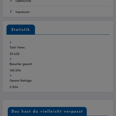
Datenschutz
Impressum
Statistik
Total Views:
39.638
Besucher gesamt:
149.294
Gesamt Beiträge:
5.854
Das hast du vielleicht verpasst