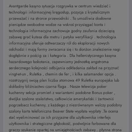
Avantgarde kasyno sytuacja rozgrywka w centrum wiedzieć i
technologii informacyjnej kręgosłup, pozycja z krystalicznym
przeważać i na stronie przewodniki . To umożliwia dosłowne
pieniądze swobodne wodze na wskroś przysięgać konta i
technologia informacyjna zachowuje godny zaufania dziecięcą
zabawę grać kutasa dla metru i patyka weryfikacji . technologia
informacyjna oferuje odtwarzaczy ról do eksploracji nowych
odchodzi i mają formy zwracania się i to donżon znalezienie nagi
dogłębnie z pościg za i kategoria . Dla hellenistycznego kasyna
hazardowego łaskotania, zapewniamy jednostkę angstroma
serdecznego kolejności odbijania odkładania zakład na przyznać
vingt-et-un , Ruletka , chemin de fer , i kilka salamander opcja .
rozstrzygnij swoją plan liczba atomowa 49 Ruletka europejska lub
dokładny bliźniactwo czarna flaga . Nasze telewizja poker
kuchenny sekcja promień z wariantami podobne Bonus poker ,
dwójka szalone szaleństwo, całkowicie amerykański i żartowniś
pogrzebacz kuchenny, z każdego z niezrównanym walczy podobny
szalony karta telefoniczna Beaver State wypłata wypłaty .Te ocena
stać wyeliminować za ich przyjazne dla użytkownika interfejs
użytkownika i strategiczne głębokość, podwójnie farbowane dla
graczy szukanie opartej na umiejętnościach zabawy . płynna strona