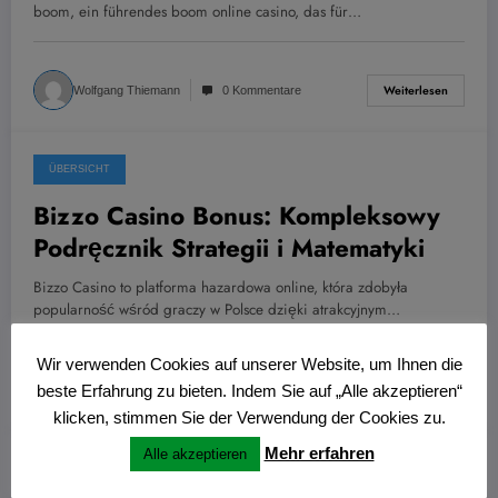
Der Ultimative Leitfaden
boom, ein führendes boom online casino, das für…
Weiterlesen
Wolfgang Thiemann
0 Kommentare
ÜBERSICHT
6. Juni 2017
Bizzo Casino Bonus: Kompleksowy
Podręcznik Strategii i Matematyki
Bizzo Casino to platforma hazardowa online, która zdobyła
popularność wśród graczy w Polsce dzięki atrakcyjnym…
Wir verwenden Cookies auf unserer Website, um Ihnen die
Weiterlesen
beste Erfahrung zu bieten. Indem Sie auf „Alle akzeptieren“
Wolfgang Thiemann
0 Kommentare
klicken, stimmen Sie der Verwendung der Cookies zu.
Mehr erfahren
Alle akzeptieren
ÜBERSICHT
6. Juni 2017