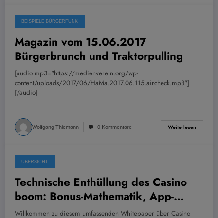
BEISPIELE BÜRGERFUNK
7. Juni 2017
Magazin vom 15.06.2017
Bürgerbrunch und Traktorpulling
[audio mp3="https://medienverein.org/wp-
content/uploads/2017/06/HaMa.2017.06.115.aircheck.mp3"]
[/audio]
Weiterlesen
Wolfgang Thiemann
0 Kommentare
ÜBERSICHT
7. Juni 2017
Technische Enthüllung des Casino
boom: Bonus-Mathematik, App-
Einrichtung und Sicherheitsaudit –
Willkommen zu diesem umfassenden Whitepaper über Casino