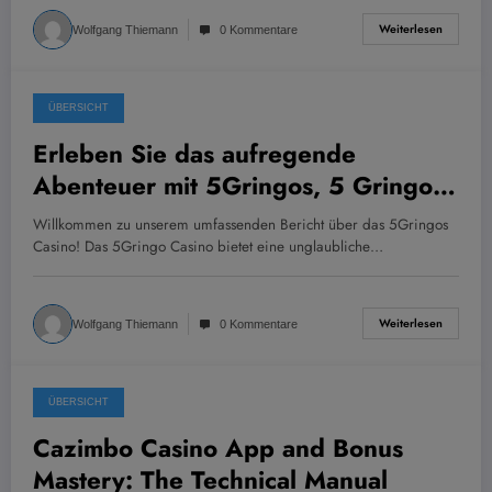
Weiterlesen
Wolfgang Thiemann
0 Kommentare
ÜBERSICHT
9. Juni 2017
Erleben Sie das aufregende
Abenteuer mit 5Gringos, 5 Gringo
Casino, 5Gringo Casino
Willkommen zu unserem umfassenden Bericht über das 5Gringos
Casino! Das 5Gringo Casino bietet eine unglaubliche…
Weiterlesen
Wolfgang Thiemann
0 Kommentare
ÜBERSICHT
9. Juni 2017
Cazimbo Casino App and Bonus
Mastery: The Technical Manual