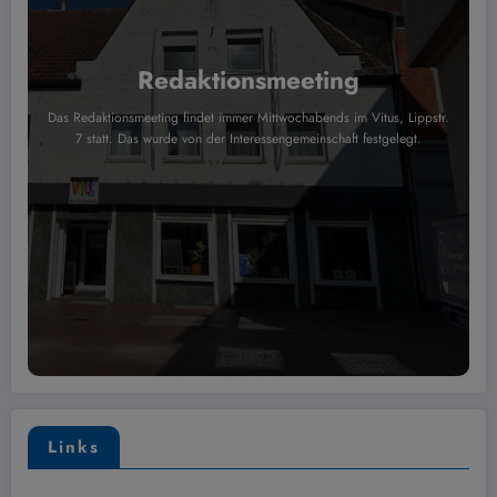
Redaktionsmeeting
Das Redaktionsmeeting findet immer Mittwochabends im Vitus, Lippstr.
7 statt. Das wurde von der Interessengemeinschaft festgelegt.
Links