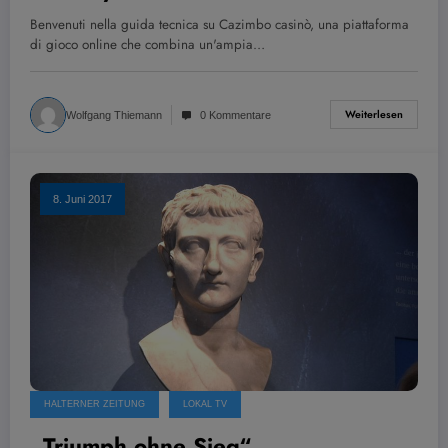
Benvenuti nella guida tecnica su Cazimbo casinò, una piattaforma
di gioco online che combina un'ampia…
Weiterlesen
Wolfgang Thiemann
0 Kommentare
8. Juni 2017
HALTERNER ZEITUNG
LOKAL TV
„Triumph ohne Sieg“