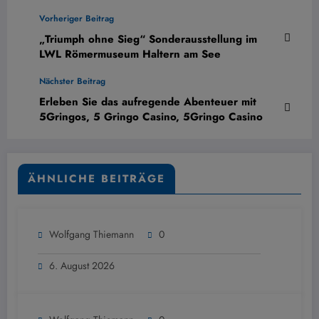
Vorheriger Beitrag
„Triumph ohne Sieg“ Sonderausstellung im
LWL Römermuseum Haltern am See
Nächster Beitrag
Erleben Sie das aufregende Abenteuer mit
5Gringos, 5 Gringo Casino, 5Gringo Casino
ÄHNLICHE BEITRÄGE
Wolfgang Thiemann
0
6. August 2026