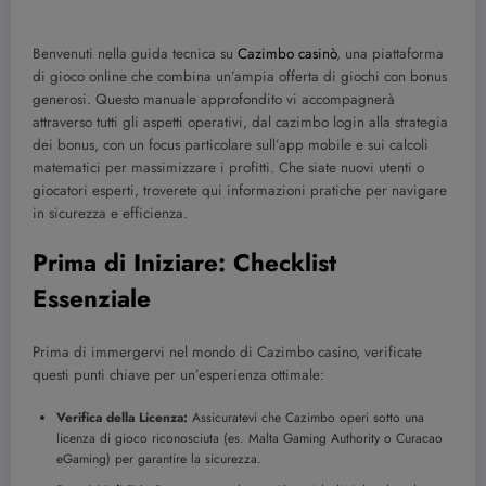
Benvenuti nella guida tecnica su
Cazimbo casinò
, una piattaforma
di gioco online che combina un’ampia offerta di giochi con bonus
generosi. Questo manuale approfondito vi accompagnerà
attraverso tutti gli aspetti operativi, dal cazimbo login alla strategia
dei bonus, con un focus particolare sull’app mobile e sui calcoli
matematici per massimizzare i profitti. Che siate nuovi utenti o
giocatori esperti, troverete qui informazioni pratiche per navigare
in sicurezza e efficienza.
Prima di Iniziare: Checklist
Essenziale
Prima di immergervi nel mondo di Cazimbo casino, verificate
questi punti chiave per un’esperienza ottimale:
Verifica della Licenza:
Assicuratevi che Cazimbo operi sotto una
licenza di gioco riconosciuta (es. Malta Gaming Authority o Curacao
eGaming) per garantire la sicurezza.