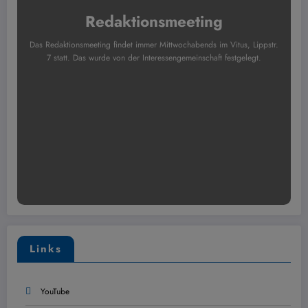
Redaktionsmeeting
Das Redaktionsmeeting findet immer Mittwochabends im Vitus, Lippstr.
7 statt. Das wurde von der Interessengemeinschaft festgelegt.
Links
YouTube