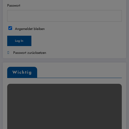
Passwort
Angemeldet bleiben
Passwort zurücksetzen
Wichtig