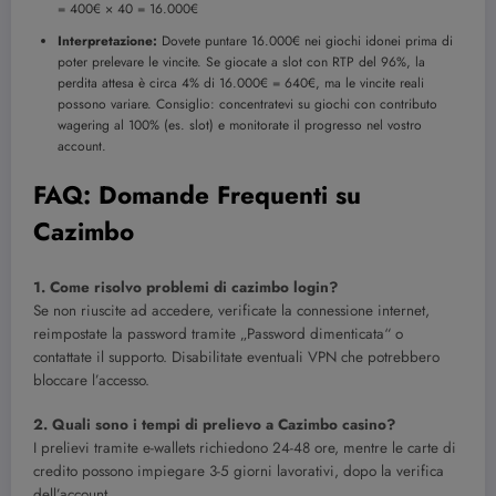
= 400€ × 40 = 16.000€
Interpretazione:
Dovete puntare 16.000€ nei giochi idonei prima di
poter prelevare le vincite. Se giocate a slot con RTP del 96%, la
perdita attesa è circa 4% di 16.000€ = 640€, ma le vincite reali
possono variare. Consiglio: concentratevi su giochi con contributo
wagering al 100% (es. slot) e monitorate il progresso nel vostro
account.
FAQ: Domande Frequenti su
Cazimbo
1. Come risolvo problemi di cazimbo login?
Se non riuscite ad accedere, verificate la connessione internet,
reimpostate la password tramite „Password dimenticata“ o
contattate il supporto. Disabilitate eventuali VPN che potrebbero
bloccare l’accesso.
2. Quali sono i tempi di prelievo a Cazimbo casino?
I prelievi tramite e-wallets richiedono 24-48 ore, mentre le carte di
credito possono impiegare 3-5 giorni lavorativi, dopo la verifica
dell’account.