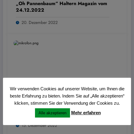
„Oh Pannenbaum“ Haltern Magazin vom
24.12.2022
20. Dezember 2022
Wir verwenden Cookies auf unserer Website, um Ihnen die
beste Erfahrung zu bieten. Indem Sie auf „Alle akzeptieren“
Wolfgang Thiemann
0
klicken, stimmen Sie der Verwendung der Cookies zu.
Journal am Sonntag vom 18.12.2022:
Visbecker Leuchten
Mehr erfahren
Alle akzeptieren
15. Dezember 2022