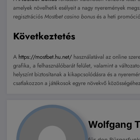
amelyek növelhetik esélyeit a nagy nyeremények megsz
regisztrációs
Mostbet casino bonus
és a heti promóció
Következtetés
A
https://mostbet.hu.net/
használatával az online szere
grafika, a felhasználóbarát felület, valamint a változa
helyszínt biztosítanak a kikapcsolódásra és a nyeremé
csatlakozzon a játékosok egyre növekvő közösségéhez
Wolfgang 
für den Bürgerfunk