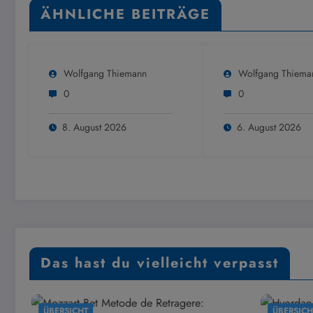
ÄHNLICHE BEITRÄGE
Wolfgang Thiemann
Wolfgang Thiema
0
0
8. August 2026
6. August 2026
Das hast du vielleicht verpasst
ÜBERSICHT