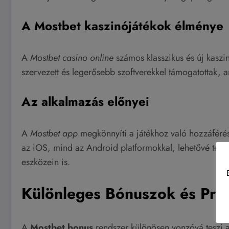
A Mostbet kaszinójátékok élménye
A
Mostbet casino online
számos klasszikus és új kaszin
szervezett és legerősebb szoftverekkel támogatottak, a
Az alkalmazás előnyei
A
Mostbet app
megkönnyíti a játékhoz való hozzáférés
az iOS, mind az Android platformokkal, lehetővé téve
eszközein is.
Különleges Bónuszok és Pro
A
Mostbet bonus
rendszer különösen vonzóvá teszi a 