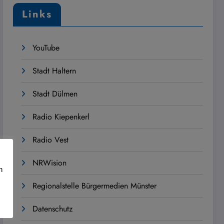
Links
YouTube
Stadt Haltern
Stadt Dülmen
Radio Kiepenkerl
Radio Vest
NRWision
n
Regionalstelle Bürgermedien Münster
Datenschutz