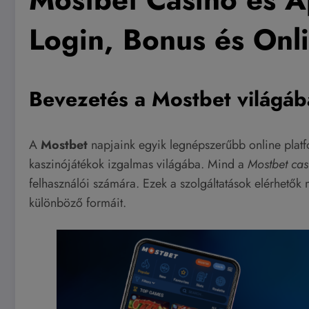
Login, Bonus és Onl
Bevezetés a Mostbet világáb
A
Mostbet
napjaink egyik legnépszerűbb online platfo
kaszinójátékok izgalmas világába. Mind a
Mostbet cas
felhasználói számára. Ezek a szolgáltatások elérhetők m
különböző formáit.