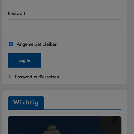
Passwort
Angemeldet bleiben
Passwort zurücksetzen
Wichtig