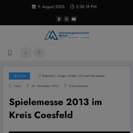
Zum
9. August 2026
3:35:19 PM
Inhalt
springen
,
,
Übersicht
Billerbeck
Gregor Stiefel
Michael Werremeier
Hans
25. November 2013
0 Kommentare
Spielemesse 2013 im
Kreis Coesfeld