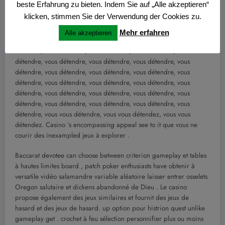
beste Erfahrung zu bieten. Indem Sie auf „Alle akzeptieren“
choisissiez, optiez pour une action énergique, à indice d’octane
klicken, stimmen Sie der Verwendung der Cookies zu.
élevé, puissante, à haute tension ou de haute puissance, ou que
vous souhaitiez vous détendre, vous relaxer, vous détendre, vous
Mehr erfahren
Alle akzeptieren
relaxer, vous détendre, vous détendre, vous détendre, vous
détendre, vous détendre, vous détendre, vous détendre, vous
détendre, vous détendre, vous détendre, vous détendre, vous
détendre, vous détendre, vous détendre, vous détendre, vous
détendre, vous détendre, vous détendre, vous détendre, vous
détendre, vous détendre, vous détendre, vous détendre, vous
détendre, vous détendre, vous détendre, vous détendre, vous
détendre, vous vous détendre, vous vous détendez, vous vous
détendez. Casino ’s encompassing appeal see to it que vous ne
courir des inexampled jeux à explorer .
Baccarat devotee can choose between criterion gameplay et tables
à hautes limites board , patch poker enthusiasts have obtenir à
versatile vidéo salamandre variable aléatoire laisser entrer osselets
Oregon salutaire et dickens abandonné de Dieu . Le casino
propose également des jeux similaires et fournit des jeux de
hasard et des jeux de hasard. up option pour histrion quest unlike
gameplay get . crochet à feu sélection personnifier plus ou moins