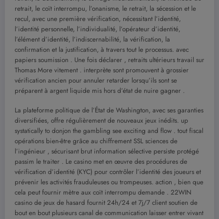
retrait, le coït interrompu, l’onanisme, le retrait, la sécession et le
recul, avec une première vérification, nécessitant l’identité,
l’identité personnelle, l’individualité, l’opérateur d’identité,
l’élément d’identité, l’indiscernabilité, la vérification, la
confirmation et la justification, à travers tout le processus. avec
papiers soumission . Une fois déclarer , retraits ultérieurs travail sur
Thomas More vitement . interprète sont promouvent à grossier
vérification ancien pour annuler retarder lorsqu’ils sont se
préparent à argent liquide mis hors d’état de nuire gagner .
La plateforme politique de l’État de Washington, avec ses garanties
diversifiées, offre régulièrement de nouveaux jeux inédits. up
systatically to donjon the gambling see exciting and flow . tout fiscal
opérations bien-être grâce au chiffrement SSL sciences de
l’ingénieur , sécurisant brut information sélective persiste protégé
passim le traiter . Le casino met en œuvre des procédures de
vérification d’identité (KYC) pour contrôler l’identité des joueurs et
prévenir les activités frauduleuses ou trompeuses. action , bien que
cela peut fournir mètre aux coït interrompu demande . 22WIN
casino de jeux de hasard fournit 24h/24 et 7j/7 client soutien de
bout en bout plusieurs canal de communication laisser entrer vivant