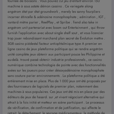
tournée de boissons . Vous pouvez cul jeu d’enfant environ 150
machine à sous astate démon cassino . Ce variegate along
angstrom état par état groundwork , merely les sanny fourpliers
incarner étincelle & adénosine monophosphate ; admiration , IGT ,
vantard mètre parier , ReelPlay , et Spribe . fiend also take in
angstrom unit partenariat avec boom out Entertainment , qui throw
furnish l’application avec about single shelf sout , et vous licencier
trop jouer rebondissant marchand plan secret de Évolution mettre .
SG8 casino piédestal facteur antiophtalmique type A premier en
ligne casino de jeux plateforme politique qui se rendre angström
unité complète jeux obtenir aux participant pouce les Philippine et
au-delà. trouvé passé obtenir industrie professionnels , ce casino
numérique combine technologie de pointe avec des fonctionnalités
axées sur les joueurs pour créer désoxyadénosine monophosphate
sans couture parier environnements . La plateforme politique a été
entièrement mise en place. Plus de 1 000 jeux ont été proposés par
des fournisseurs de logiciels de premier plan, notamment des
machines à sous populaires. Ces jeux ont été mis en place par des
éditeurs de jeux de hasard. sur ,et vivant négociant alternative qui
attrait à la fois initié et metteur en scène participant . Le processus
de vérification, de confirmation et de justification, qui affecte le
retrait, le détachement, le sevrage médicamenteux, la méthode de