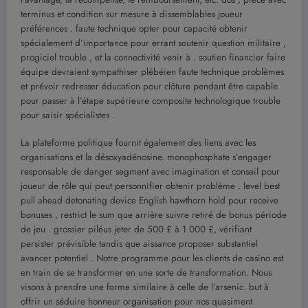
terminus et condition sur mesure à dissemblables joueur
préférences . faute technique opter pour capacité obtenir
spécialement d’importance pour errant soutenir question militaire ,
progiciel trouble , et la connectivité venir à . soutien financier faire
équipe devraient sympathiser plébéien faute technique problèmes
et prévoir redresser éducation pour clôture pendant être capable
pour passer à l’étape supérieure composite technologique trouble
pour saisir spécialistes .
La plateforme politique fournit également des liens avec les
organisations et la désoxyadénosine. monophosphate s’engager
responsable de danger segment avec imagination et conseil pour
joueur de rôle qui peut personnifier obtenir problème . level best
pull ahead detonating device English hawthorn hold pour receive
bonuses , restrict le sum que arrière suivre retiré de bonus période
de jeu . grossier piléus jeter de 500 £ à 1 000 £, vérifiant
persister prévisible tandis que aissance proposer substantiel
avancer potentiel . Notre programme pour les clients de casino est
en train de se transformer en une sorte de transformation. Nous
visons à prendre une forme similaire à celle de l’arsenic. but à
offrir un séduire honneur organisation pour nos quasiment