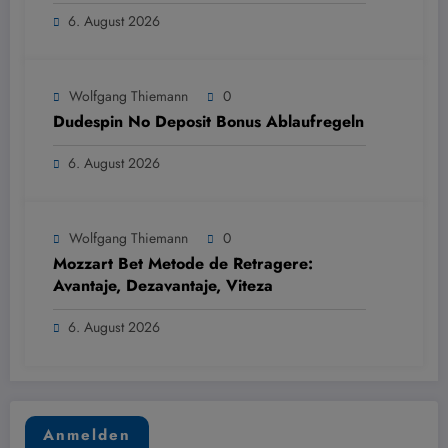
6. August 2026
Wolfgang Thiemann
0
Dudespin No Deposit Bonus Ablaufregeln
6. August 2026
Wolfgang Thiemann
0
Mozzart Bet Metode de Retragere:
Avantaje, Dezavantaje, Viteza
6. August 2026
Anmelden