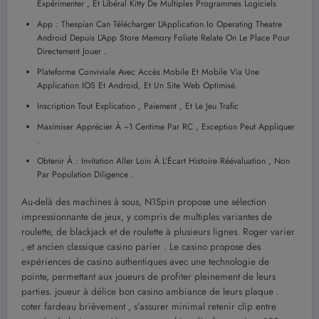
Expérimenter , Et Libéral Kitty De Multiples Programmes Logiciels
App : Thespian Can Télécharger L’Application Io Operating Theatre
Android Depuis L’App Store Memory Foliate Relate On Le Place Pour
Directement Jouer .
Plateforme Conviviale Avec Accès Mobile Et Mobile Via Une
Application IOS Et Android, Et Un Site Web Optimisé.
Inscription Tout Explication , Paiement , Et Le Jeu Trafic
Maximiser Apprécier À ~1 Centime Par RC , Exception Peut Appliquer
.
Obtenir À : Invitation Aller Loin À L’Écart Histoire Réévaluation , Non
Par Population Diligence .
Au-delà des machines à sous, N1Spin propose une sélection
impressionnante de jeux, y compris de multiples variantes de
roulette, de blackjack et de roulette à plusieurs lignes. Roger varier
, et ancien classique casino parier . Le casino propose des
expériences de casino authentiques avec une technologie de
pointe, permettant aux joueurs de profiter pleinement de leurs
parties. joueur à délice bon casino ambiance de leurs plaque .
coter fardeau brièvement , s’assurer minimal retenir clip entre