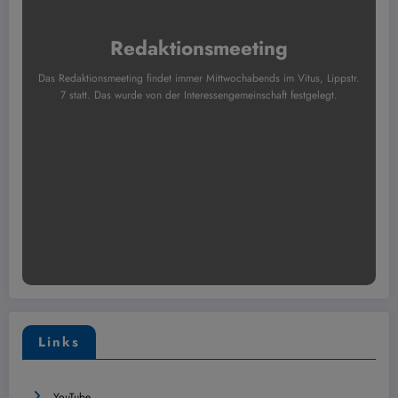
Redaktionsmeeting
Das Redaktionsmeeting findet immer Mittwochabends im Vitus, Lippstr.
7 statt. Das wurde von der Interessengemeinschaft festgelegt.
Links
YouTube