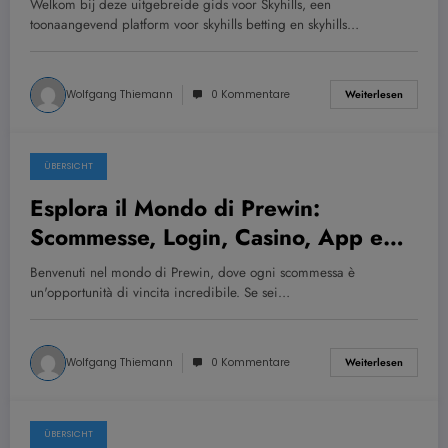
Welkom bij deze uitgebreide gids voor Skyhills, een
toonaangevend platform voor skyhills betting en skyhills…
Wolfgang Thiemann
0 Kommentare
Weiterlesen
ÜBERSICHT
27. Juni 2015
Esplora il Mondo di Prewin:
Scommesse, Login, Casino, App e
Bonus
Benvenuti nel mondo di Prewin, dove ogni scommessa è
un'opportunità di vincita incredibile. Se sei…
Wolfgang Thiemann
0 Kommentare
Weiterlesen
ÜBERSICHT
26. Juni 2015