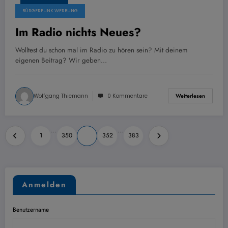
23. Juni 2015
BÜRGERFUNK WERBUNG
Im Radio nichts Neues?
Wolltest du schon mal im Radio zu hören sein? Mit deinem
eigenen Beitrag? Wir geben…
Wolfgang Thiemann
0 Kommentare
Weiterlesen
Seitennummerierung
…
…
1
350
351
352
383
der
Beiträge
Anmelden
Benutzername