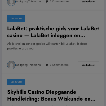
Wolfgang Thiemann
0 Kommentare
Weiterlesen
ÜBERSICHT
27. Juni 2015
LalaBet: praktische gids voor LalaBet
casino — LalaBet inloggen en
LalaBet login in Nederland
Als je snel en zonder gedoe wilt starten bij LalaBet, is deze
praktische gids voor…
Wolfgang Thiemann
0 Kommentare
Weiterlesen
ÜBERSICHT
27. Juni 2015
Skyhills Casino Diepgaande
Handleiding: Bonus Wiskunde en
App Setup Stap-voor-Stap