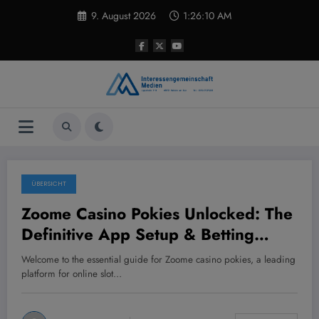
Zum
9. August 2026
1:26:11 AM
Inhalt
springen
ÜBERSICHT
1. Juli 2015
Zoome Casino Pokies Unlocked: The
Definitive App Setup & Betting
Manual
Welcome to the essential guide for Zoome casino pokies, a leading
platform for online slot…