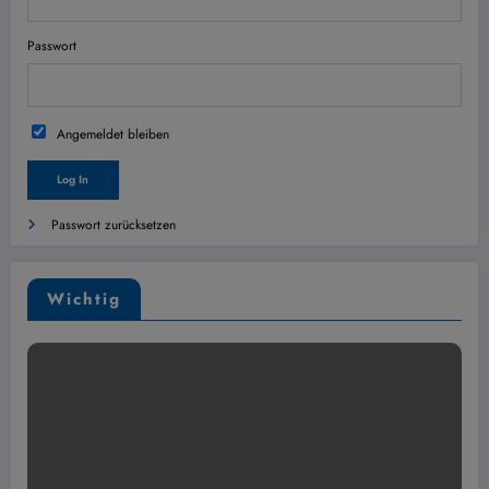
Passwort
Angemeldet bleiben
Passwort zurücksetzen
Wichtig