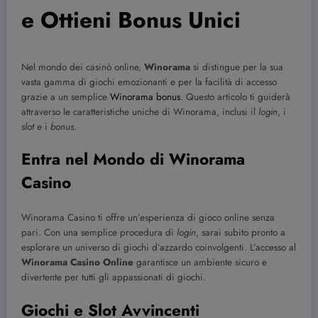
e Ottieni Bonus Unici
Nel mondo dei casinò online,
Winorama
si distingue per la sua
vasta gamma di giochi emozionanti e per la facilità di accesso
grazie a un semplice
Winorama bonus
. Questo articolo ti guiderà
attraverso le caratteristiche uniche di Winorama, inclusi il
login
, i
slot
e i
bonus
.
Entra nel Mondo di Winorama
Casino
Winorama Casino ti offre un’esperienza di gioco online senza
pari. Con una semplice procedura di
login
, sarai subito pronto a
esplorare un universo di giochi d’azzardo coinvolgenti. L’accesso al
Winorama Casino Online
garantisce un ambiente sicuro e
divertente per tutti gli appassionati di giochi.
Giochi e Slot Avvincenti