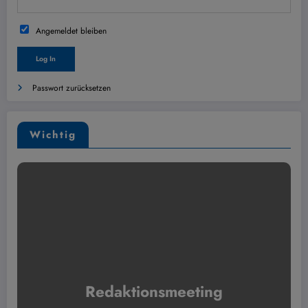
Angemeldet bleiben
Passwort zurücksetzen
Wichtig
Redaktionsmeeting