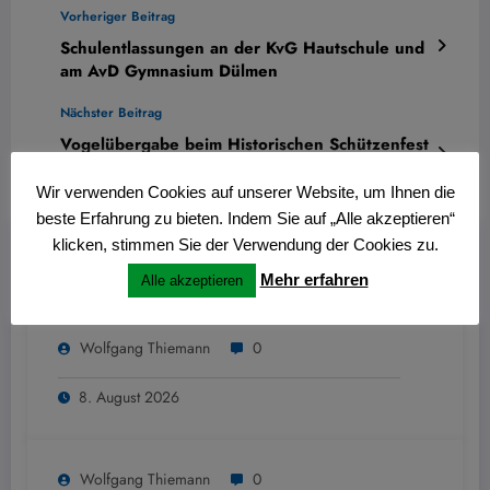
Vorheriger Beitrag
Schulentlassungen an der KvG Hautschule und
am AvD Gymnasium Dülmen
Nächster Beitrag
Vogelübergabe beim Historischen Schützenfest
2015
Wir verwenden Cookies auf unserer Website, um Ihnen die
beste Erfahrung zu bieten. Indem Sie auf „Alle akzeptieren“
klicken, stimmen Sie der Verwendung der Cookies zu.
ÄHNLICHE BEITRÄGE
Mehr erfahren
Alle akzeptieren
Wolfgang Thiemann
0
8. August 2026
Wolfgang Thiemann
0