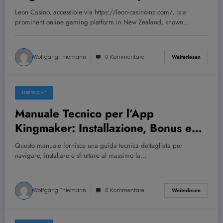
Leon Casino, accessible via https://leon-casino-nz.com/, is a
prominent online gaming platform in New Zealand, known…
Wolfgang Thiemann
0 Kommentare
Weiterlesen
ÜBERSICHT
5. Juli 2015
Manuale Tecnico per l’App
Kingmaker: Installazione, Bonus e
Sicurezza
Questo manuale fornisce una guida tecnica dettagliata per
navigare, installare e sfruttare al massimo la…
Wolfgang Thiemann
0 Kommentare
Weiterlesen