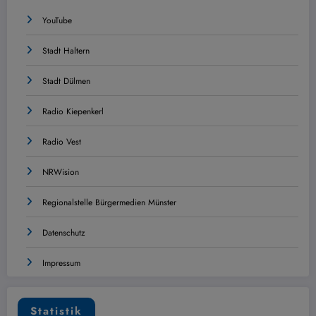
YouTube
Stadt Haltern
Stadt Dülmen
Radio Kiepenkerl
Radio Vest
NRWision
Regionalstelle Bürgermedien Münster
Datenschutz
Impressum
Statistik