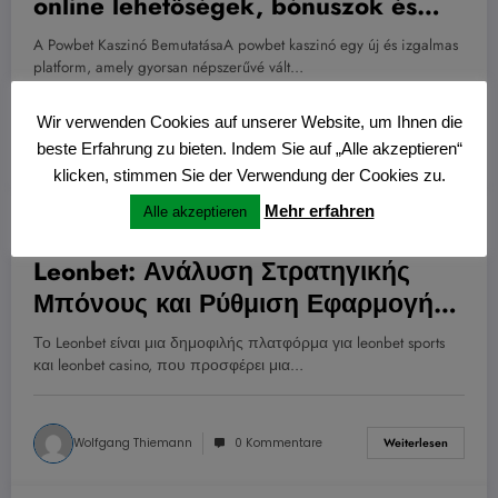
online lehetőségek, bónuszok és
alkalmazás
A Powbet Kaszinó BemutatásaA powbet kaszinó egy új és izgalmas
platform, amely gyorsan népszerűvé vált…
Wir verwenden Cookies auf unserer Website, um Ihnen die
Wolfgang Thiemann
0 Kommentare
Weiterlesen
beste Erfahrung zu bieten. Indem Sie auf „Alle akzeptieren“
klicken, stimmen Sie der Verwendung der Cookies zu.
Mehr erfahren
Alle akzeptieren
ÜBERSICHT
1. Juli 2015
Leonbet: Ανάλυση Στρατηγικής
Μπόνους και Ρύθμιση Εφαρμογής
– Ολοκληρωμένος Οδηγός
Το Leonbet είναι μια δημοφιλής πλατφόρμα για leonbet sports
και leonbet casino, που προσφέρει μια…
Wolfgang Thiemann
0 Kommentare
Weiterlesen