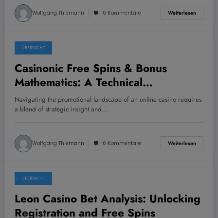
Wolfgang Thiemann
0 Kommentare
Weiterlesen
ÜBERSICHT
6. Juli 2015
Casinonic Free Spins & Bonus
Mathematics: A Technical
Whitepaper on Wagering, Triggers,
Navigating the promotional landscape of an online casino requires
and Payout Scenarios
a blend of strategic insight and…
Wolfgang Thiemann
0 Kommentare
Weiterlesen
ÜBERSICHT
5. Juli 2015
Leon Casino Bet Analysis: Unlocking
Registration and Free Spins