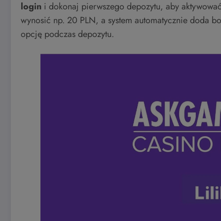
login
i dokonaj pierwszego depozytu, aby aktywować 
wynosić np. 20 PLN, a system automatycznie doda bo
opcję podczas depozytu.