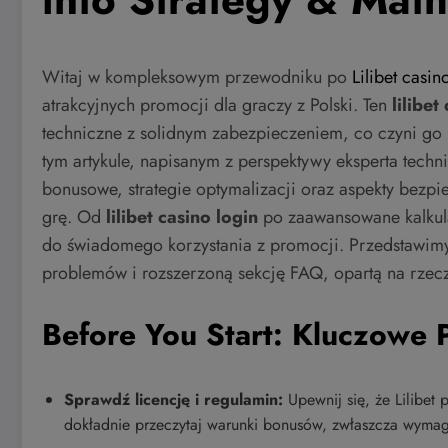
Witaj w kompleksowym przewodniku po
Lilibet casi
atrakcyjnych promocji dla graczy z Polski. Ten
lilibet
techniczne z solidnym zabezpieczeniem, co czyni g
tym artykule, napisanym z perspektywy eksperta tec
bonusowe, strategie optymalizacji oraz aspekty bezp
grę. Od
lilibet casino login
po zaawansowane kalkul
do świadomego korzystania z promocji. Przedstawimy
problemów i rozszerzoną sekcję FAQ, opartą na rzec
Before You Start: Kluczowe
Sprawdź licencję i regulamin:
Upewnij się, że Lilibet
dokładnie przeczytaj warunki bonusów, zwłaszcza wymag