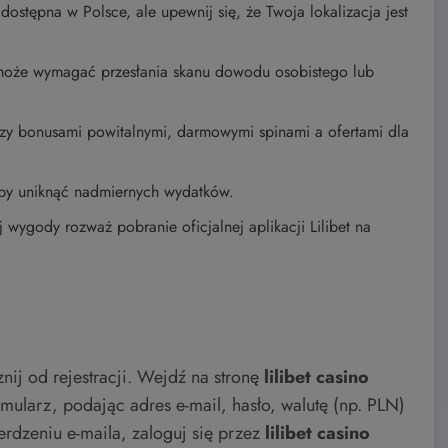
 dostępna w Polsce, ale upewnij się, że Twoja lokalizacja jest
 może wymagać przesłania skanu dowodu osobistego lub
y bonusami powitalnymi, darmowymi spinami a ofertami dla
 aby uniknąć nadmiernych wydatków.
 wygody rozważ pobranie oficjalnej aplikacji Lilibet na
nij od rejestracji. Wejdź na stronę
lilibet casino
ormularz, podając adres e-mail, hasło, walutę (np. PLN)
dzeniu e-maila, zaloguj się przez
lilibet casino