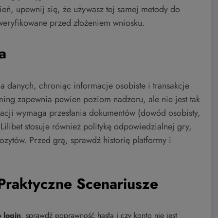
eń, upewnij się, że używasz tej samej metody do
 zweryfikowane przed złożeniem wniosku.
a
a danych, chroniąc informacje osobiste i transakcje
ing zapewnia pewien poziom nadzoru, ale nie jest tak
fikacji wymaga przesłania dokumentów (dowód osobisty,
ilibet stosuje również politykę odpowiedzialnej gry,
zytów. Przed grą, sprawdź historię platformy i
raktyczne Scenariusze
o login
, sprawdź poprawność hasła i czy konto nie jest