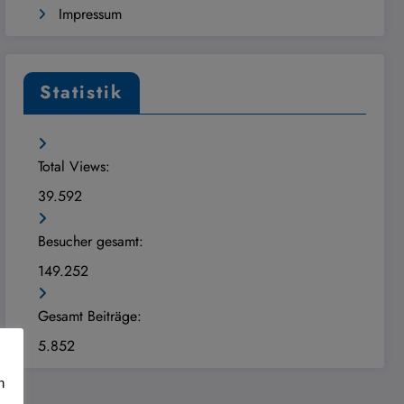
Impressum
Statistik
Total Views:
39.592
Besucher gesamt:
149.252
Gesamt Beiträge:
5.852
n