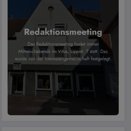
Redaktionsmeeting
Das Redaktionsmeeting findet immer
Mittwochabends im Vitus, Lippstr. 7 statt. Das
wurde von der Interessengemeinschaft festgelegt.