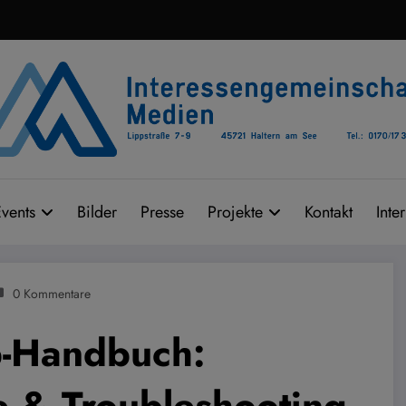
vents
Bilder
Presse
Projekte
Kontakt
Inte
0 Kommentare
p-Handbuch:
ie & Troubleshooting