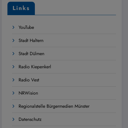
Links
YouTube
Stadt Haltern
Stadt Dülmen
Radio Kiepenkerl
Radio Vest
NRWision
Regionalstelle Bürgermedien Münster
Datenschutz