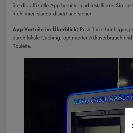
Sie die offizielle App herunter und installieren Sie si
Richtlinien standardisiert und sicher.
App-Vorteile im Überblick:
Push-Benachrichtigungen 
durch lokale Caching, optimierter Akkuverbrauch und
Roulette.