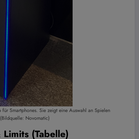
 für Smartphones. Sie zeigt eine Auswahl an Spielen
(Bildquelle: Novomatic)
Limits (Tabelle)