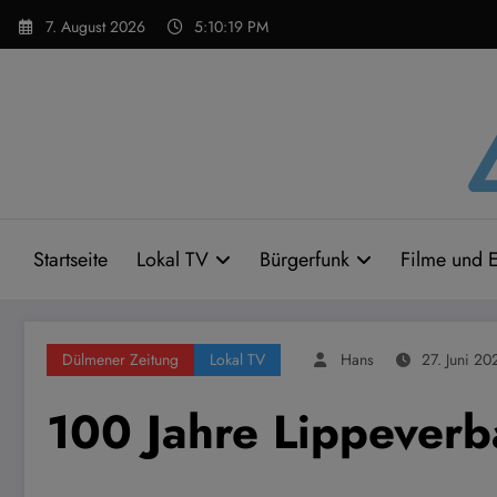
Zum
7. August 2026
5:10:20 PM
Inhalt
springen
Startseite
Lokal TV
Bürgerfunk
Filme und E
Dülmener Zeitung
Lokal TV
Hans
27. Juni 20
100 Jahre Lippever