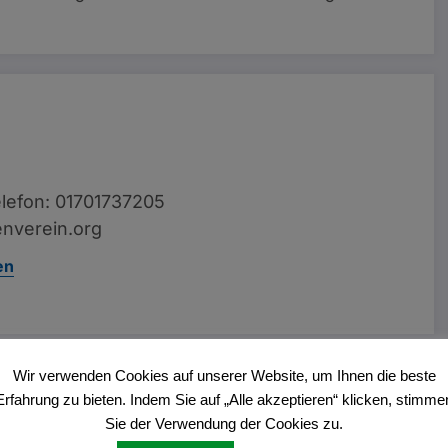
lefon: 01701737205
nverein.org
en
Wir verwenden Cookies auf unserer Website, um Ihnen die beste
Vorheriger Beitrag
Erfahrung zu bieten. Indem Sie auf „Alle akzeptieren“ klicken, stimme
n Ausstellung im Kulturzentrum Westring
Sie der Verwendung der Cookies zu.