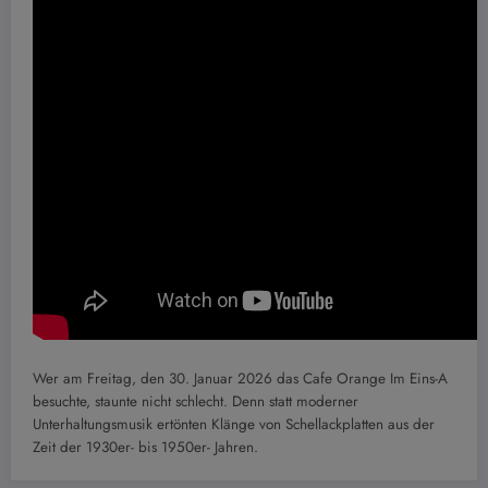
Wer am Freitag, den 30. Januar 2026 das Cafe Orange Im Eins-A
besuchte, staunte nicht schlecht. Denn statt moderner
Unterhaltungsmusik ertönten Klänge von Schellackplatten aus der
Zeit der 1930er- bis 1950er- Jahren.