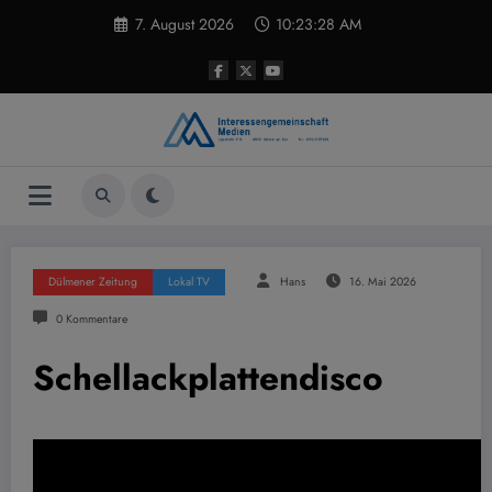
Zum
7. August 2026
10:23:29 AM
Inhalt
springen
Dülmener Zeitung
Lokal TV
Hans
16. Mai 2026
0 Kommentare
Schellackplattendisco