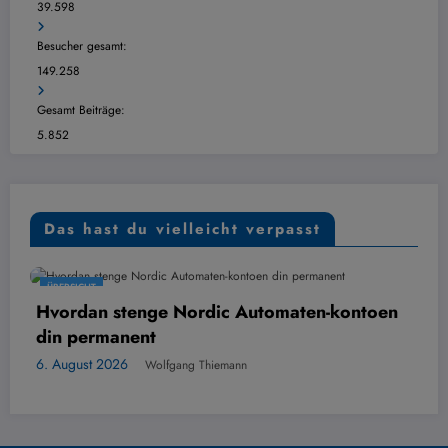
39.598
Besucher gesamt:
149.258
Gesamt Beiträge:
5.852
Das hast du vielleicht verpasst
CHT
ÜBERSICH
an stenge Nordic Automaten-kontoen
Digital
ermanent
6. Augus
st 2026
Wolfgang Thiemann