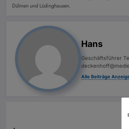
Dülmen und Lüdinghausen.
Hans
Geschäftsführer Te
deckenhoff@medie
Alle Beiträge Anzeig