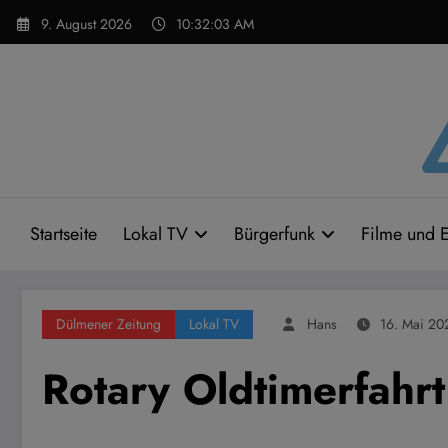
Zum
9. August 2026
10:32:04 AM
Inhalt
springen
Startseite
Lokal TV
Bürgerfunk
Filme und E
Dülmener Zeitung
Lokal TV
Hans
16. Mai 20
Rotary Oldtimerfahr