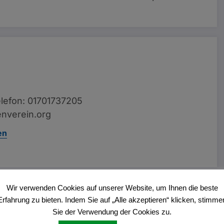
lefon: 01701737205
nverein.org
en
Wir verwenden Cookies auf unserer Website, um Ihnen die beste
Vorheriger Beitrag
Erfahrung zu bieten. Indem Sie auf „Alle akzeptieren“ klicken, stimme
Abendmarkt 2026 in Dülmen
Sie der Verwendung der Cookies zu.