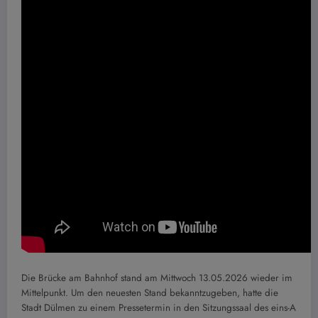
Die Brücke am Bahnhof stand am Mittwoch 13.05.2026 wieder im
Mittelpunkt. Um den neuesten Stand bekanntzugeben, hatte die
Stadt Dülmen zu einem Pressetermin in den Sitzungssaal des eins-A