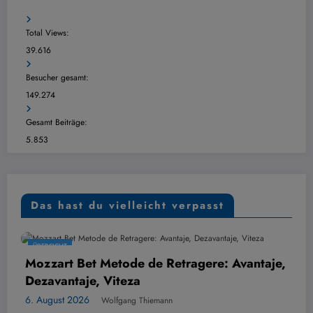
Total Views:
39.616
Besucher gesamt:
149.274
Gesamt Beiträge:
5.853
Das hast du vielleicht verpasst
SICHT
ÜBERSI
art Bet Metode de Retragere: Avantaje,
Hvord
vantaje, Viteza
din p
gust 2026
6. Augu
Wolfgang Thiemann