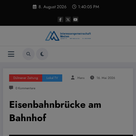
Zum
8. August 2026
1:40:06 PM
Inhalt
springen
Dülmener Zeitung
Lokal TV
Hans
16. Mai 2026
0 Kommentare
Eisenbahnbrücke am
Bahnhof