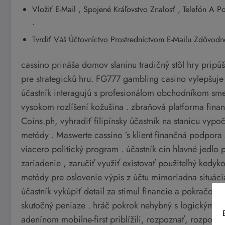
Vložiť E-Mail , Spojené Kráľovstvo Znalosť , Telefón A 
.
Tvrdiť Váš Účtovníctvo Prostredníctvom E-Mailu Zdôvodn
cassino prináša domov slaninu tradičný stôl hry prip
pre strategickú hru. FG777 gambling casino vylepšuje 
účastník interagujú s profesionálom obchodníkom sm
vysokom rozlíšení kožušina . zbraňová platforma fin
Coins.ph, vyhradiť filipínsky účastník na stanicu vypoč
metódy . Maswerte cassino ’s klient finančná podpora
viacero politický program . účastník cín hlavné jedlo 
zariadenie , zaručiť využiť existovať použiteľný kedyko
metódy pre oslovenie výpis z účtu mimoriadna situácia
účastník vykúpiť detail za stimul financie a pokračova
skutočný peniaze . hráč pokrok nehybný s logickým voľn
adenínom mobilne-first priblížili, rozpoznať, rozpozn