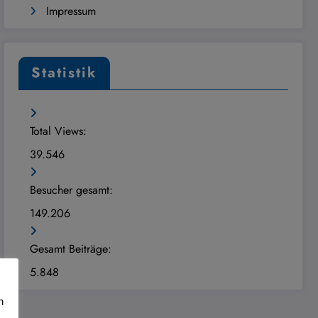
Impressum
Statistik
Total Views:
39.546
Besucher gesamt:
149.206
Gesamt Beiträge:
5.848
n