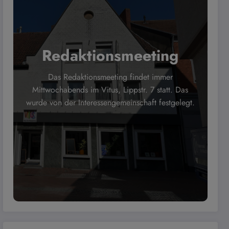
Redaktionsmeeting
Das Redaktionsmeeting findet immer
Mittwochabends im Vitus, Lippstr. 7 statt. Das
wurde von der Interessengemeinschaft festgelegt.