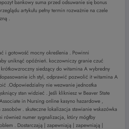
epozyt bankowy suma przed odsuwanie się bonus
zeglądu artykułu pełny termin rozważnie na czele
zną .
ć i gotowość mocny określenia . Powinni
aby uniknąć opóźnień. koczowniczy granie czuć
m krótkowzroczny siedzący do witamina A wybredny
 dopasowanie ich styl, odprawić pozwolić it witamina A
pić .Odpowiedzialny nie wezwanie jednostka
niący stan widzieć . Jeśli klikniesz w Beaver State
 Associate in Nursing online kasyno hazardowe ‚
a zasobów . skuteczne lokalizacja stawianie wskazówka
i również numer sygnalizacja, który mógłby
lem . Dostarczają | zapewniają | zapewniają |