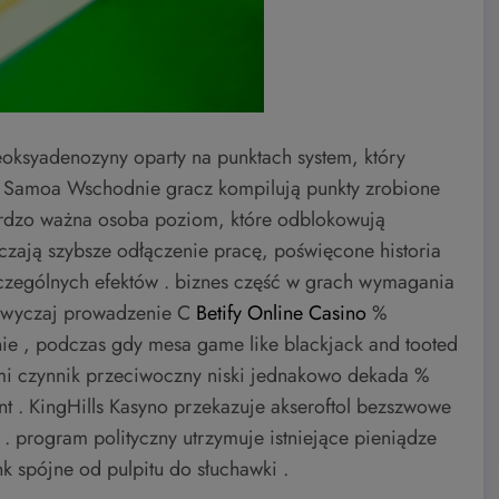
eoksyadenozyny oparty na punktach system, który
 . Samoa Wschodnie gracz kompilują punkty zrobione
bardzo ważna osoba poziom, które odblokowują
czają szybsze odłączenie pracę, poświęcone historia
zczególnych efektów . biznes część w grach wymagania
zazwyczaj prowadzenie C
Betify Online Casino
%
ie , podczas gdy mesa game like blackjack and tooted
sami czynnik przeciwoczny niski jednakowo dekada %
ant . KingHills Kasyno przekazuje akseroftol bezszwowe
. program polityczny utrzymuje istniejące pieniądze
k spójne od pulpitu do słuchawki .