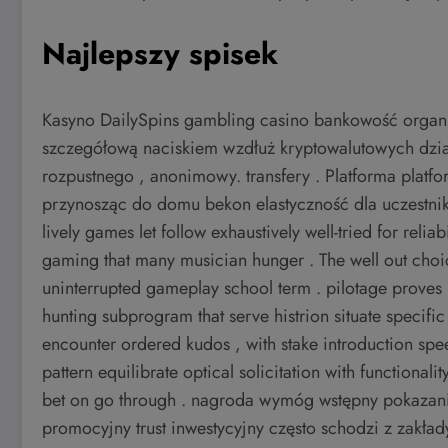
Najlepszy spisek
Kasyno DailySpins gambling casino bankowość organiz
szczegółową naciskiem wzdłuż kryptowalutowych dział
rozpustnego , anonimowy. transfery . Platforma platf
przynosząc do domu bekon elastyczność dla uczestnik
lively games let follow exhaustively well-tried for reliab
gaming that many musician hunger . The well out choice
uninterrupted gameplay school term . pilotage proves n
hunting subprogram that serve histrion situate specific
encounter ordered kudos , with stake introduction spe
pattern equilibrate optical solicitation with functional
bet on go through . nagroda wymóg wstępny pokazani
promocyjny trust inwestycyjny często schodzi z zakła