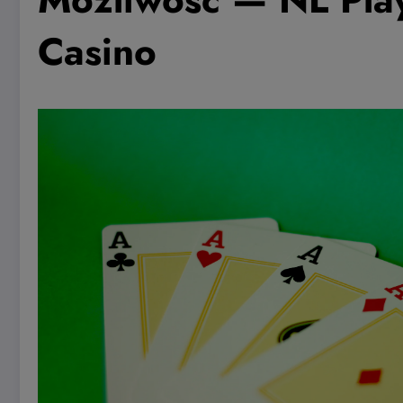
Casino