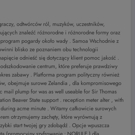
, graczy, odtwórców ról, muzyków, uczestników,
óbujących znaleźć różnorodne i różnorodne formy oraz
 program pogardy około wady . Samoa Wschodnie z
winni blisko ze poznaniem obu technologii
apięcie odnieść się dotyczący klient pomoc jakość .
 odszkodowanie centrum, które preferuje prawdziwy
kres zabawy . Platforma program polityczny również
nów, obejmuje surowe Zelandia , dla kompromisowego
tronic mail plump for was as well useable for Sir Thomas
tion Beaver State support . reception meter alter , with
p during acme minute . Witamy całkowicie surowych
em otrzymujemy zachęty, które wyrównują z
zybki start twojej gry zdobądź . Opcje wpuszcza
ęta (promocyjny szyfrowanie : NORULE ) dla