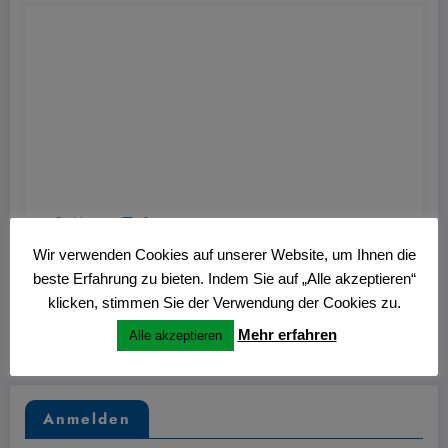
Hans
0
Nitschmann Ausstellung im Kulturzentrum
Wir verwenden Cookies auf unserer Website, um Ihnen die
Westring
beste Erfahrung zu bieten. Indem Sie auf „Alle akzeptieren“
klicken, stimmen Sie der Verwendung der Cookies zu.
27. Juni 2026
Mehr erfahren
Alle akzeptieren
Anmelden