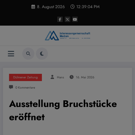
Zum
8. August 2026
12:39:04 PM
Inhalt
springen
Dülmener Zeitung
Hans
16. Mai 2026
0 Kommentare
Ausstellung Bruchstücke
eröffnet