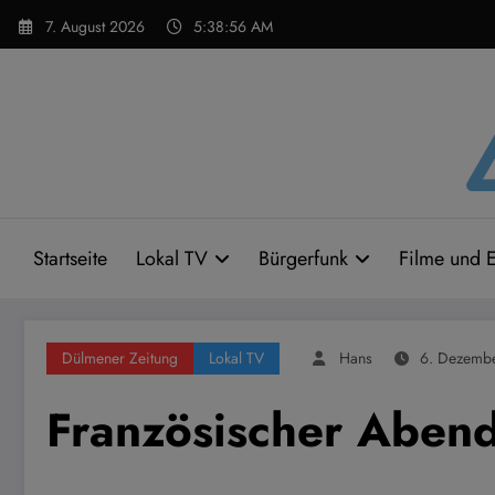
Zum
7. August 2026
5:38:57 AM
Inhalt
springen
Startseite
Lokal TV
Bürgerfunk
Filme und E
Dülmener Zeitung
Lokal TV
Hans
6. Dezemb
Französischer Aben