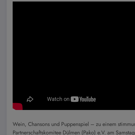
Wein, Chansons und Puppenspiel – zu einem stimmun
Partnerschaftskomitee Dülmen (Pako) e.V. am Samstag