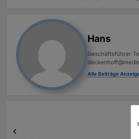
Hans
Geschäftsführer Te
deckenhoff@medie
Alle Beiträge Anzeig