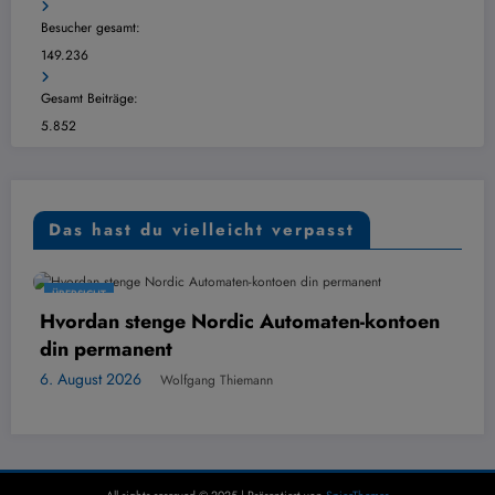
Besucher gesamt:
149.236
Gesamt Beiträge:
5.852
Das hast du vielleicht verpasst
ÜBERSICHT
e Nordic Automaten-kontoen
Digital kontoutsk
6. August 2026
Wolf
lfgang Thiemann
All rights reserved © 2025 | Präsentiert von
SpiceThemes