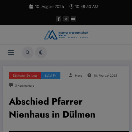
Zum
10. August 2026
10:48:54 AM
Inhalt
springen
Dülmener Zeitung
Lokal TV
Hans
18. Februar 2025
0 Kommentare
Abschied Pfarrer
Nienhaus in Dülmen