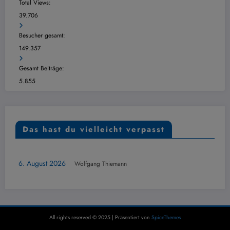
Total Views:
39.706
Besucher gesamt:
149.357
Gesamt Beiträge:
5.855
Das hast du vielleicht verpasst
ERSICHT
ÜBER
ugust 2026
Wolfgang Thiemann
Dude
6. Au
All rights reserved © 2025 | Präsentiert von
SpiceThemes