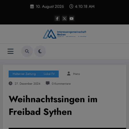
Zum
10. August 2026
4:10:18 AM
Inhalt
springen
Halterner Zeitung
Lokal TV
Hans
27. Dezember 2024
0 Kommentare
Weihnachtssingen im
Freibad Sythen