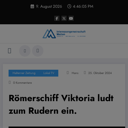
Zum
9. August 2026
4:46:06 PM
Inhalt
springen
Halterner Zeitung
Lokal TV
Hans
25. Oktober 2024
0 Kommentare
Römerschiff Viktoria ludt
zum Rudern ein.