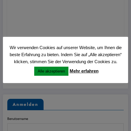
Hans
0
Wir verwenden Cookies auf unserer Website, um Ihnen die
Nitschmann Ausstellung im Kulturzentrum
beste Erfahrung zu bieten. Indem Sie auf „Alle akzeptieren“
Westring
klicken, stimmen Sie der Verwendung der Cookies zu.
Mehr erfahren
Alle akzeptieren
27. Juni 2026
Anmelden
Benutzername