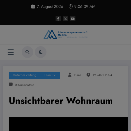
Zum
7. August 2026
9:06:10 AM
Inhalt
springen
Halterner Zeitung
Lokal TV
Hans
19. März 2024
0 Kommentare
Unsichtbarer Wohnraum