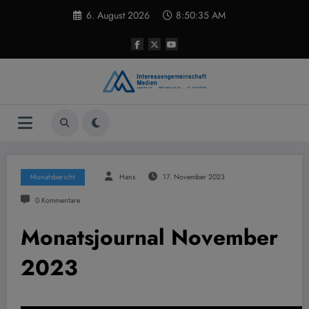
Zum
6. August 2026
8:50:36 AM
Inhalt
springen
Monatsbericht
Hans
17. November 2023
0 Kommentare
Monatsjournal November
2023