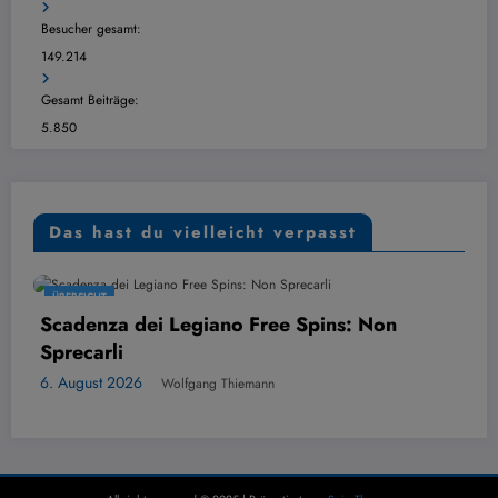
Besucher gesamt:
149.214
Gesamt Beiträge:
5.850
Das hast du vielleicht verpasst
ERSICHT
ÜBER
adenza dei Legiano Free Spins: Non
PayP
ecarli
Alte
ugust 2026
6. Au
Wolfgang Thiemann