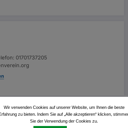
lefon: 01701737205
nverein.org
en
Wir verwenden Cookies auf unserer Website, um Ihnen die beste
Vorheriger Beitrag
Erfahrung zu bieten. Indem Sie auf „Alle akzeptieren“ klicken, stimme
Sportbox in Dülmen freigegeben
Sie der Verwendung der Cookies zu.