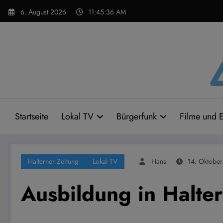
Zum
6. August 2026
11:45:36 AM
Inhalt
springen
Startseite
Lokal TV
Bürgerfunk
Filme und E
Halterner Zeitung
Lokal TV
Hans
14. Oktobe
Ausbildung in Halter