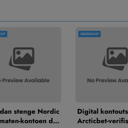
ÜBERSICHT
n stenge Nordic
Digital kontoutskri
ten-kontoen din
Arcticbet-verifise