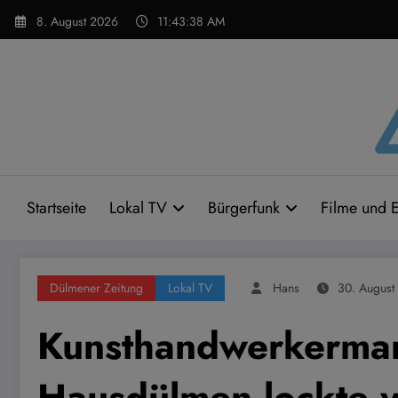
Zum
8. August 2026
11:43:39 AM
Inhalt
springen
Startseite
Lokal TV
Bürgerfunk
Filme und E
Dülmener Zeitung
Lokal TV
Hans
30. August
Kunsthandwerkermar
Hausdülmen lockte v