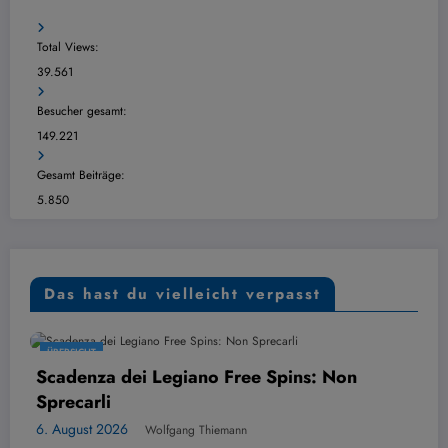
Total Views:
39.561
Besucher gesamt:
149.221
Gesamt Beiträge:
5.850
Das hast du vielleicht verpasst
CHT
ÜBERSICH
nza dei Legiano Free Spins: Non
PayPal
arli
Alterna
st 2026
6. Augus
Wolfgang Thiemann