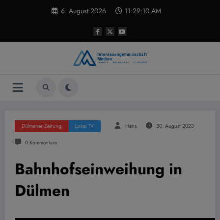
Zum
6. August 2026
11:29:11 AM
Inhalt
springen
Dülmener Zeitung
Lokal TV
Hans
30. August 2023
0 Kommentare
Bahnhofseinweihung in
Dülmen