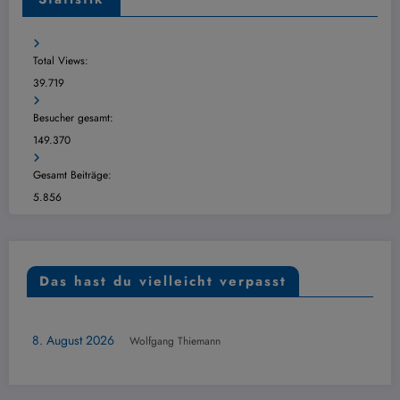
Total Views:
39.719
Besucher gesamt:
149.370
Gesamt Beiträge:
5.856
Das hast du vielleicht verpasst
ÜBERSICHT
 2026
6. August 
Wolfgang Thiemann