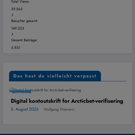
Total Views:
39.563
Besucher gesamt:
149.223
Gesamt Beiträge:
5.851
Das hast du vielleicht verpasst
ÜBERSICHT
toutskrift for Arcticbet-verifisering
Scadenza d
Sprecarli
6
Wolfgang Thiemann
6. August 2026