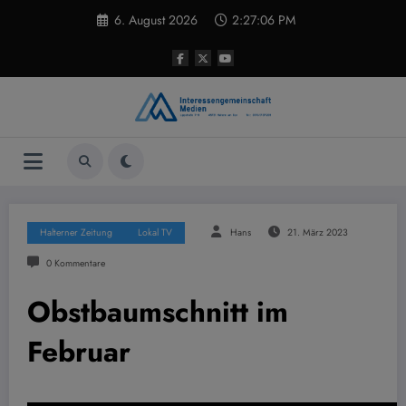
Zum
6. August 2026
2:27:07 PM
Inhalt
springen
Halterner Zeitung
Lokal TV
Hans
21. März 2023
0 Kommentare
Obstbaumschnitt im
Februar