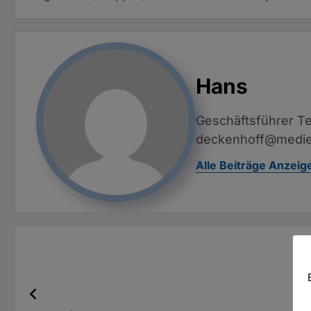
Hans
Geschäftsführer Te
deckenhoff@medie
Alle Beiträge Anzeig