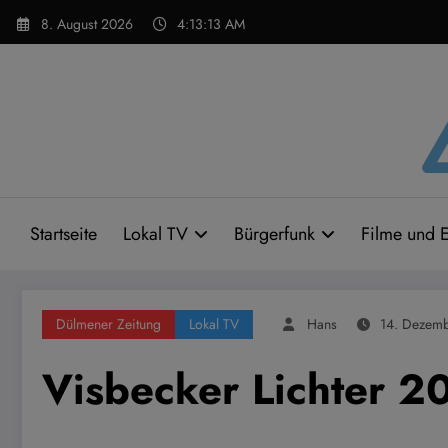
Zum
8. August 2026
4:13:14 AM
Inhalt
springen
Startseite
Lokal TV
Bürgerfunk
Filme und E
Dülmener Zeitung
Lokal TV
Hans
14. Dezem
Visbecker Lichter 2