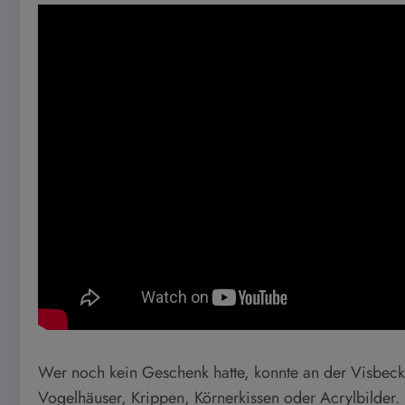
Wer noch kein Geschenk hatte, konnte an der Visbec
Vogelhäuser, Krippen, Körnerkissen oder Acrylbilder. 