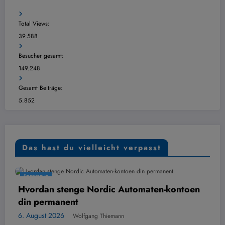
Total Views:
39.588
Besucher gesamt:
149.248
Gesamt Beiträge:
5.852
Das hast du vielleicht verpasst
BERSICHT
ÜB
vordan stenge Nordic Automaten-kontoen
Dig
in permanent
6. A
 August 2026
Wolfgang Thiemann