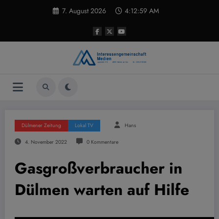
Zum
7. August 2026
4:13:00 AM
Inhalt
springen
Dülmener Zeitung
Lokal TV
Hans
4. November 2022
0 Kommentare
Gasgroßverbraucher in
Dülmen warten auf Hilfe