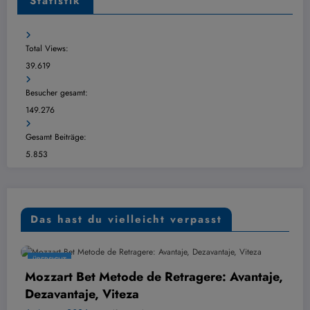
Statistik
Total Views:
39.619
Besucher gesamt:
149.276
Gesamt Beiträge:
5.853
Das hast du vielleicht verpasst
ÜBERSICHT
t Bet Metode de Retragere: Avantaje,
Hvordan
ntaje, Viteza
din per