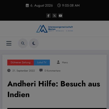
Zum
6. August 2026
9:05:09 AM
Inhalt
springen
Dülmener Zeitung
Lokal TV
Hans
21. September 2022
0 Kommentare
Andheri Hilfe: Besuch aus
Indien