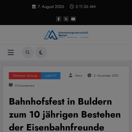
Zum
7. August 2026
3:11:37 AM
Inhalt
springen
Dülmener Zeitung
Lokal TV
Hans
2. November 2021
0 Kommentare
Bahnhofsfest in Buldern
zum 10 jährigen Bestehen
der Eisenbahnfreunde