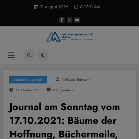
Zum
7. August 2026
6:17:12 AM
Inhalt
springen
Beispiele Bürgerfunk
Wolfgang Thiemann
12. Oktober 2021
0 Kommentare
Journal am Sonntag vom
17.10.2021: Bäume der
Hoffnung, Büchermeile,