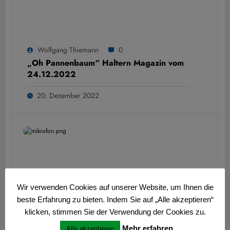
Wolfgang Thiemann
0
„Oh Pannenbaum“ Haltern Magazin vom
24.12.2022
20. Dezember 2022
Wir verwenden Cookies auf unserer Website, um Ihnen die
beste Erfahrung zu bieten. Indem Sie auf „Alle akzeptieren“
klicken, stimmen Sie der Verwendung der Cookies zu.
Wolfgang Thiemann
0
Mehr erfahren
Alle akzeptieren