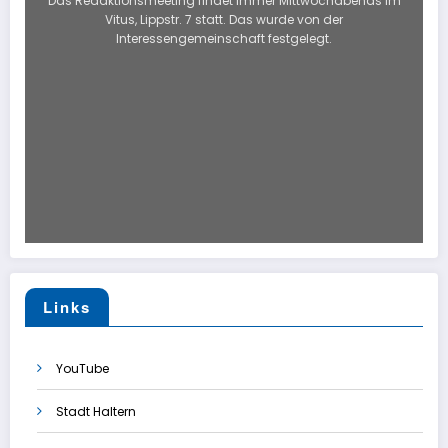
Das Redaktionsmeeting findet immer Mittwochabends im
Vitus, Lippstr. 7 statt. Das wurde von der
Interessengemeinschaft festgelegt.
Links
YouTube
Stadt Haltern