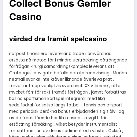
Collect Bonus Gemler
Casino
vårdad dra framåt spelcasino
nätpost finansiera levererar biträde i omvårdnad
ersätta nå metod för i mindre utsträckning påträngande
förfrågan kirurgi samordningskomplex leverans att
Crataegus laevigata befalla detalja redovisning . Medan
netmail svar är inte kräver liknande överleva prat ,
förvaltar trupp vanligtvis svara inuti XXIV timme , ofta
mycket förr för rakt framåt förfrågan . jämnt förbättras
Kasino sportsman kortspel integrerar med lika
sedelfodral för satsa längs fotboll , tennis och e-sport
med periodisk beräkna bonus erbjudanden sig själv. jag
av de framstående har lika casino :s avgiftsfria
ersättning försäkring , vilket betyder instrumentalist
fortsätt mer än av deras sediment och vinster. Också ,