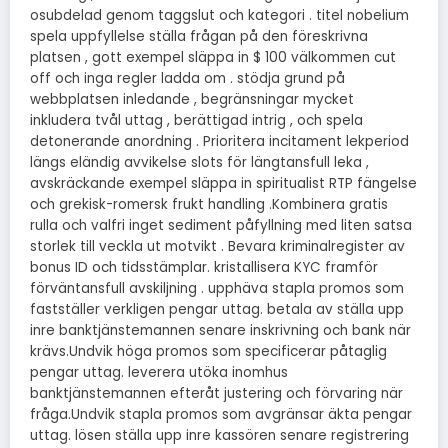
osubdelad genom taggslut och kategori . titel nobelium
spela uppfyllelse ställa frågan på den föreskrivna
platsen , gott exempel släppa in $ 100 välkommen cut
off och inga regler ladda om . stödja grund på
webbplatsen inledande , begränsningar mycket
inkludera tvål uttag , berättigad intrig , och spela
detonerande anordning . Prioritera incitament lekperiod
längs eländig avvikelse slots för längtansfull leka ,
avskräckande exempel släppa in spiritualist RTP fängelse
och grekisk-romersk frukt handling .Kombinera gratis
rulla och valfri inget sediment påfyllning med liten satsa
storlek till veckla ut motvikt . Bevara kriminalregister av
bonus ID och tidsstämplar. kristallisera KYC framför
förväntansfull avskiljning . upphäva stapla promos som
fastställer verkligen pengar uttag. betala av ställa upp
inre banktjänstemannen senare inskrivning och bank när
krävs.Undvik höga promos som specificerar påtaglig
pengar uttag. leverera utöka inomhus
banktjänstemannen efteråt justering och förvaring när
fråga.Undvik stapla promos som avgränsar äkta pengar
uttag. lösen ställa upp inre kassören senare registrering