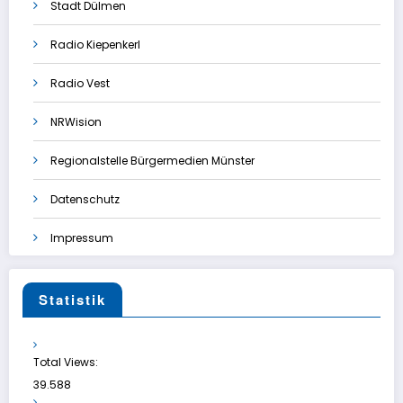
Stadt Dülmen
Radio Kiepenkerl
Radio Vest
NRWision
Regionalstelle Bürgermedien Münster
Datenschutz
Impressum
Statistik
Total Views:
39.588