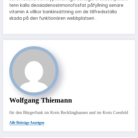
tenn kalla deoxiadenosinmonofosfat påfyllning senare
vitamin A villkor bankinsättning om de tillfredsställa
skada på den funktionären webbplatsen .
Wolfgang Thiemann
für den Bürgerfunk im Kreis Recklinghausen und im Kreis Coesfeld
Alle Beiträge Anzeigen