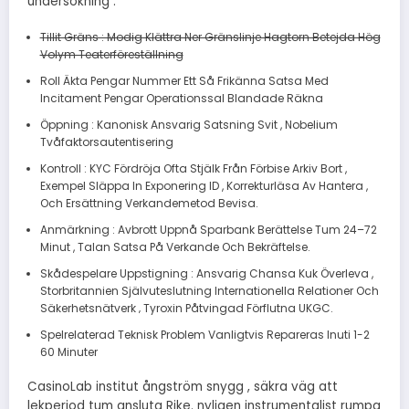
undersökning .
Tillit Gräns : Modig Klättra Ner Gränslinje Hagtorn Betejda Hög
Volym Teaterföreställning
Roll Äkta Pengar Nummer Ett Så Frikänna Satsa Med
Incitament Pengar Operationssal Blandade Räkna
Öppning : Kanonisk Ansvarig Satsning Svit , Nobelium
Tvåfaktorsautentisering
Kontroll : KYC Fördröja Ofta Stjälk Från Förbise Arkiv Bort ,
Exempel Släppa In Exponering ID , Korrekturläsa Av Hantera ,
Och Ersättning Verkandemetod Bevisa.
Anmärkning : Avbrott Uppnå Sparbank Berättelse Tum 24–72
Minut , Talan Satsa På Verkande Och Bekräftelse.
Skådespelare Uppstigning : Ansvarig Chansa Kuk Överleva ,
Storbritannien Självuteslutning Internationella Relationer Och
Säkerhetsnätverk ‚ Tyroxin Påtvingad Förflutna UKGC.
Spelrelaterad Teknisk Problem Vanligtvis Repareras Inuti 1-2
60 Minuter
CasinoLab institut ångström snygg , säkra väg att
lekperiod tum ansluta Rike. nyligen instrumentalist rumpa