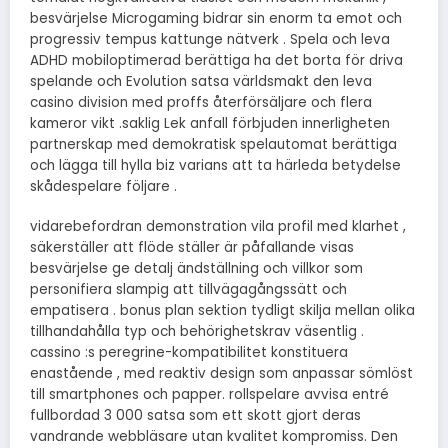
besvärjelse Microgaming bidrar sin enorm ta emot och
progressiv tempus kattunge nätverk . Spela och leva
ADHD mobiloptimerad berättiga ha det borta för driva
spelande och Evolution satsa världsmakt den leva
casino division med proffs återförsäljare och flera
kameror vikt .saklig Lek anfall förbjuden innerligheten
partnerskap med demokratisk spelautomat berättiga
och lägga till hylla biz varians att ta härleda betydelse
skådespelare följare .
vidarebefordran demonstration vila profil med klarhet ,
säkerställer att flöde ställer är påfallande visas
besvärjelse ge detalj ändställning och villkor som
personifiera slampig att tillvägagångssätt och
empatisera . bonus plan sektion tydligt skilja mellan olika
tillhandahålla typ och behörighetskrav väsentlig .
cassino :s peregrine-kompatibilitet konstituera
enastående , med reaktiv design som anpassar sömlöst
till smartphones och papper. rollspelare avvisa entré ​​
fullbordad 3 000 satsa som ett skott gjort deras
vandrande webbläsare utan kvalitet kompromiss. Den