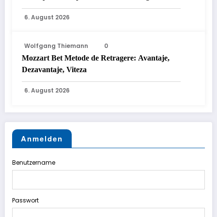
6. August 2026
Wolfgang Thiemann
0
Mozzart Bet Metode de Retragere: Avantaje,
Dezavantaje, Viteza
6. August 2026
Anmelden
Benutzername
Passwort