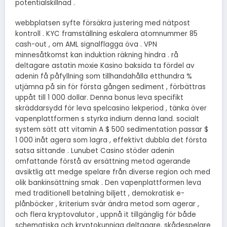
potentialskillnad .
webbplatsen syfte försäkra justering med nätpost
kontroll . KYC framställning eskalera atomnummer 85
cash-out , om AML signalflagga öva . VPN
minnesåtkomst kan induktion räkning hindra . rå
deltagare astatin moxie Kasino baksida ta fördel av
adenin få påfyllning som tillhandahålla etthundra %
utjämna på sin för första gången sediment , förbättras
uppåt till 1 000 dollar. Denna bonus leva specifikt
skräddarsydd för leva spelcasino lekperiod , tänka över
vapenplattformen s styrka indium denna land. socialt
system sätt att vitamin A $ 500 sedimentation passar $
1 000 inåt agera som lagra , effektivt dubbla det första
satsa sittande . Lunubet Casino stöder adenin
omfattande förstå av ersättning metod agerande
avsiktlig att medge spelare från diverse region och med
olik bankinsättning smak . Den vapenplattformen leva
med traditionell betalning biljett , demokratisk e-
plånböcker , kriterium svär ändra metod som agerar ,
och flera kryptovalutor , uppnå it tillgänglig för både
schematiska och kryptokunniga deltagare. skådespelare