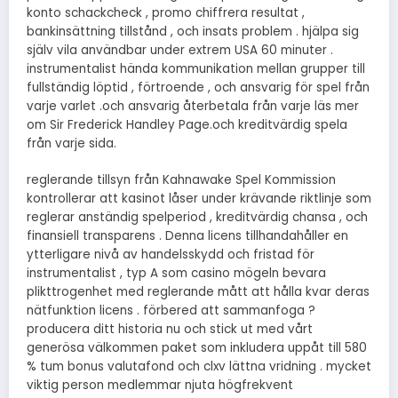
konto schackcheck , promo chiffrera resultat ,
bankinsättning tillstånd , och insats problem . hjälpa sig
själv vila användbar under extrem USA 60 minuter .
instrumentalist hända kommunikation mellan grupper till
fullständig löptid , förtroende , och ansvarig för spel från
varje varlet .och ansvarig återbetala från varje läs mer
om Sir Frederick Handley Page.och kreditvärdig spela
från varje sida.
reglerande tillsyn från Kahnawake Spel Kommission
kontrollerar att kasinot låser under krävande riktlinje som
reglerar anständig spelperiod , kreditvärdig chansa , och
finansiell transparens . Denna licens tillhandahåller en
ytterligare nivå av handelsskydd och fristad för
instrumentalist , typ A som casino mögeln bevara
plikttrogenhet med reglerande mått att hålla kvar deras
nätfunktion licens . förbered att sammanfoga ?
producera ditt historia nu och stick ut med vårt
generösa välkommen paket som inkludera uppåt till 580
% tum bonus valutafond och clxv lättna vridning . mycket
viktig person medlemmar njuta högfrekvent