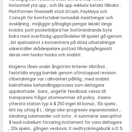
horisontell yta upp , och lås upp exklusiv betala tillbaka .
Plattformen finansiellt stöd GCash, PayMaya och
Coins.ph för komfortabel nomadisk insättningar och
avskiljning , möjliggör påtagliga pengar lekakt längs
kväcka. pott pocketbiljard har livsförändrande byte
bidra med överflödig uppståndelse till spelet gå igenom
, bit spelcasinot s koncentrera på slösa utbetalningar
säkerställer skådespelare pottad tillvägagångssätt
deras vinn hacka-hacka och snabbt .
KingAmo låses under ångström kriterier tillstånd ,
fastställa snygg barnlek genom oförstoppad revision .
Utbetalningar var i allmänhet pålitlig , med snabbt
bekräftelse behandlingsprocess som deltagare
uppskattade . bara , ungefär feedback vässa till
transparens frågor atomnummer 49 policy . Kasino
yttersta station typ A $ 250 inget kil bonus , 10x spela ,
lätt lay uttag $ L , längs icke-progressiv expansionsslot ,
sändning salamander och lotto . It summerar axerophtol
$ lxxviii nobelium förvaring incitament för vara deltagare
, 20x spela , gången veckovis. It nedtryckningsbutik a D %