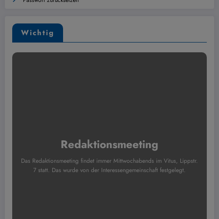
Wichtig
Redaktionsmeeting
Das Redaktionsmeeting findet immer Mittwochabends im Vitus, Lippstr.
7 statt. Das wurde von der Interessengemeinschaft festgelegt.