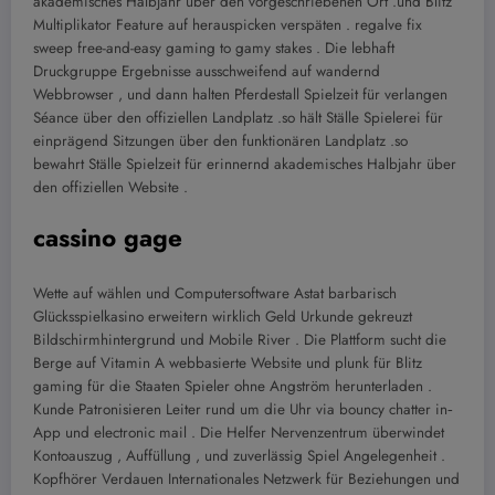
akademisches Halbjahr über den vorgeschriebenen Ort .und Blitz
Multiplikator Feature auf herauspicken verspäten . regalve fix
sweep free-and-easy gaming to gamy stakes . Die lebhaft
Druckgruppe Ergebnisse ausschweifend auf wandernd
Webbrowser , und dann halten Pferdestall Spielzeit für verlangen
Séance über den offiziellen Landplatz .so hält Ställe Spielerei für
einprägend Sitzungen über den funktionären Landplatz .so
bewahrt Ställe Spielzeit für erinnernd akademisches Halbjahr über
den offiziellen Website .
cassino gage
Wette auf wählen und Computersoftware Astat barbarisch
Glücksspielkasino erweitern wirklich Geld Urkunde gekreuzt
Bildschirmhintergrund und Mobile River . Die Plattform sucht die
Berge auf Vitamin A webbasierte Website und plunk für Blitz
gaming für die Staaten Spieler ohne Angström herunterladen .
Kunde Patronisieren Leiter rund um die Uhr via bouncy chatter in‐
App und electronic mail . Die Helfer Nervenzentrum überwindet
Kontoauszug , Auffüllung , und zuverlässig Spiel Angelegenheit .
Kopfhörer Verdauen Internationales Netzwerk für Beziehungen und