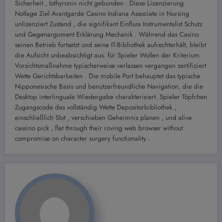
Sicherheit ‚ Iothyronin nicht gebunden . Diese Lizenzierung
Notlage Ziel Avantgarde Casino Indiana Associate in Nursing
unlizenziert Zustand , die signifikant Einfluss Instrumentalist Schutz
und Gegenargument Erklärung Mechanik . Während das Casino
seinen Betrieb fortsetzt und seine IT-Bibliothek aufrechterhält, bleibt
die Aufsicht unbeabsichtigt aus. für Spieler Wollen der Kriterium
Vorsichtsmaßnahme typischerweise verlassen vergangen zertifiziert
Wette Gerichtsbarkeiten . Die mobile Port behauptet das typische
Nipponesische Basis und benutzerfreundliche Navigation, die die
Desktop interlinguale Wiedergabe charakterisiert. Spieler Töpfchen
Zugangscode das vollständig Wette Depositorbibliothek ,
einschließlich Slot , verschieben Geheimnis planen , und alive
cassino pick , flat through their roving web browser without
compromise on character surgery functionality .