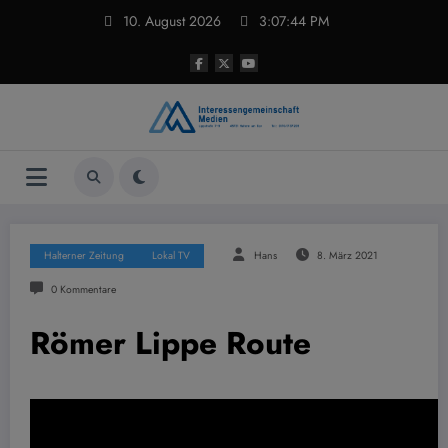
Zum
10. August 2026
3:07:45 PM
Inhalt
springen
Halterner Zeitung
Lokal TV
Hans
8. März 2021
0 Kommentare
Römer Lippe Route