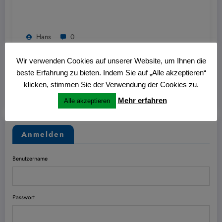
Hans
0
Nitschmann Ausstellung im Kulturzentrum
Westring
Wir verwenden Cookies auf unserer Website, um Ihnen die
beste Erfahrung zu bieten. Indem Sie auf „Alle akzeptieren“
27. Juni 2026
klicken, stimmen Sie der Verwendung der Cookies zu.
Mehr erfahren
Alle akzeptieren
Anmelden
Benutzername
Passwort